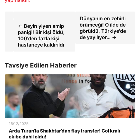
yapmalıdır.
Dünyanın en zehirli
örümceği! O ilde de
← Beyin yiyen amip
görüldü, Türkiye'de
paniği! Bir kişi öldü,
de yayılıyor… →
100'den fazla kişi
hastaneye kaldırıldı
Tavsiye Edilen Haberler
15/12/2025
Arda Turan’la Shakhtar’dan flaş transfer! Gol kralı
ekibe dahil oldu!