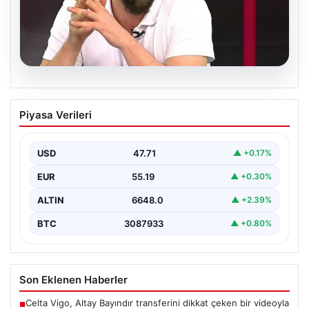
06.08.2026
Transfer krizi soruşturmaya dönüştü!
Piyasa Verileri
Burhan Can Terzi için harekete geçildi
USD
47.71
▲ +0.17%
EUR
55.19
▲ +0.30%
ALTIN
6648.0
▲ +2.39%
BTC
3087933
▲ +0.80%
Son Eklenen Haberler
Celta Vigo, Altay Bayındır transferini dikkat çeken bir videoyla
■