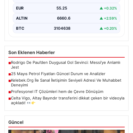
gelişmeler petrol…
EUR
55.25
▲ +0.32%
ALTIN
6660.6
▲ +2.59%
BTC
3104638
▲ +0.20%
Son Eklenen Haberler
Rodrigo De Paul’den Duygusal Gol Sevinci: Messi’ye Anlamlı
■
Jest
25 Mayıs Petrol Fiyatları Güncel Durum ve Analizler
■
Kelebek.Org İle Sanal İletişimin Seviyeli Adresi Ve Muhabbet
■
Deneyimi
Profesyonel IT Çözümleri hem de Çevre Dönüşüm
■
Celta Vigo, Altay Bayındır transferini dikkat çeken bir videoyla
■
açıkladı!
Güncel