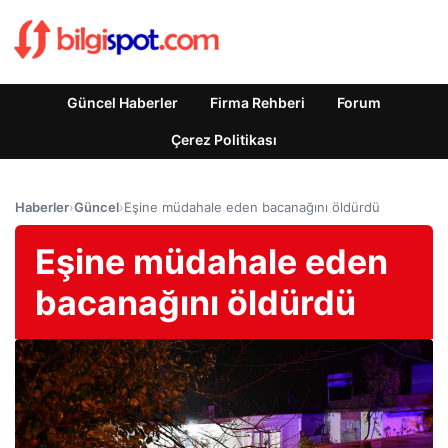
Güncel Haberler
Firma Rehberi
Forum
Çerez Politikası
Haberler
›
Güncel
›
Eşine müdahale eden bacanağını öldürdü
Eşine müdahale eden
bacanağını öldürdü