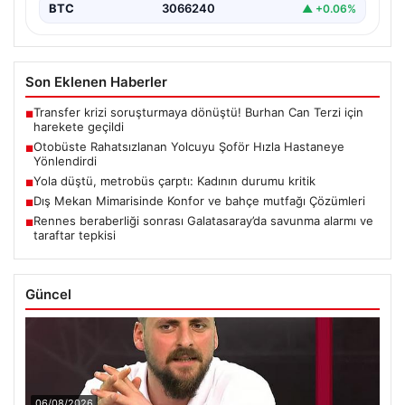
BTC
3066240
▲ +0.06%
Son Eklenen Haberler
Transfer krizi soruşturmaya dönüştü! Burhan Can Terzi için
■
harekete geçildi
Otobüste Rahatsızlanan Yolcuyu Şoför Hızla Hastaneye
■
Yönlendirdi
Yola düştü, metrobüs çarptı: Kadının durumu kritik
■
Dış Mekan Mimarisinde Konfor ve bahçe mutfağı Çözümleri
■
Rennes beraberliği sonrası Galatasaray’da savunma alarmı ve
■
taraftar tepkisi
Güncel
06/08/2026