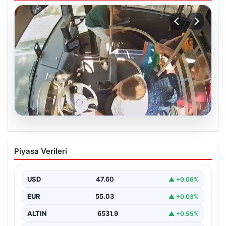
05.08.2026
Otobüste Rahatsızlanan Yolcuyu Şoför
Piyasa Verileri
Hızla Hastaneye Yönlendirdi
Trabzon’un yoğun ulaşım ağlarından biri olan halka açık
otobüslerinde yaşanan ilginç ve dikkat çekici…
USD
47.60
▲ +0.06%
EUR
55.03
▲ +0.03%
ALTIN
6531.9
▲ +0.55%