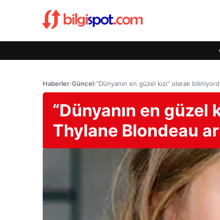
Haberler
›
Güncel
›
“Dünyanın en güzel kızı” olarak biliniyo
“Dünyanın en güzel kı
Thylane Blondeau ar