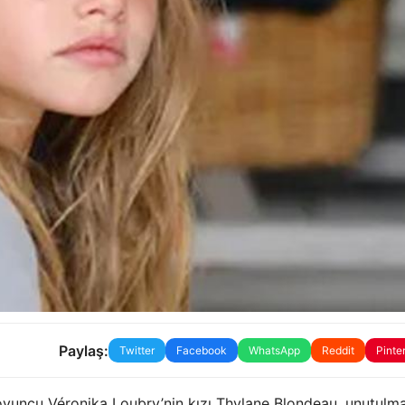
Paylaş:
Twitter
Facebook
WhatsApp
Reddit
Pinte
 oyuncu Véronika Loubry’nin kızı Thylane Blondeau, unutulm