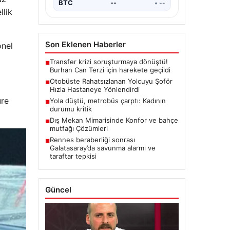
BTC
--
• --
llik
Son Eklenen Haberler
onel
Transfer krizi soruşturmaya dönüştü!
■
Burhan Can Terzi için harekete geçildi
Otobüste Rahatsızlanan Yolcuyu Şoför
■
Hızla Hastaneye Yönlendirdi
ure
Yola düştü, metrobüs çarptı: Kadının
■
durumu kritik
Dış Mekan Mimarisinde Konfor ve bahçe
■
mutfağı Çözümleri
Rennes beraberliği sonrası
■
Galatasaray’da savunma alarmı ve
taraftar tepkisi
Güncel