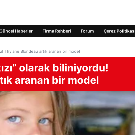
Güncel Haberler
Firma Rehberi
Forum
Çerez Politikas
rdu! Thylane Blondeau artık aranan bir model
zı” olarak biliniyordu!
tık aranan bir model