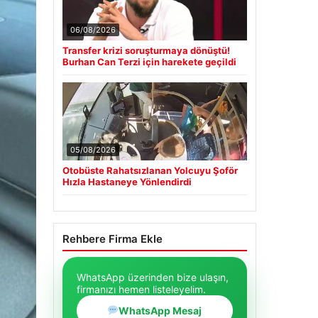
06/08/2026
Transfer krizi soruşturmaya dönüştü!
Burhan Can Terzi için harekete geçildi
05/08/2026
Otobüste Rahatsızlanan Yolcuyu Şoför
Hızla Hastaneye Yönlendirdi
Rehbere Firma Ekle
WhatsApp üzerinden bize ulaşın,
firmanızı hemen listeleyelim.
WhatsApp Mesaj