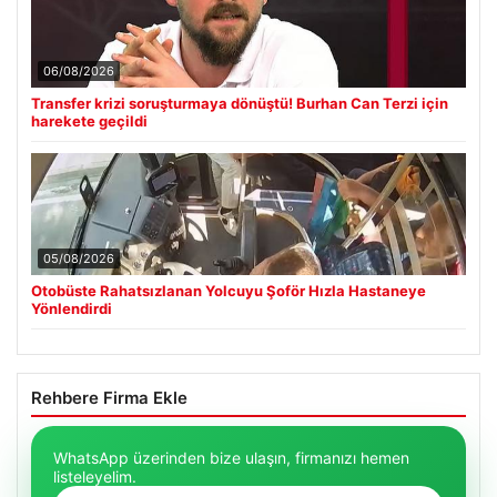
06/08/2026
Transfer krizi soruşturmaya dönüştü! Burhan Can Terzi için
harekete geçildi
05/08/2026
Otobüste Rahatsızlanan Yolcuyu Şoför Hızla Hastaneye
Yönlendirdi
Rehbere Firma Ekle
WhatsApp üzerinden bize ulaşın, firmanızı hemen
listeleyelim.