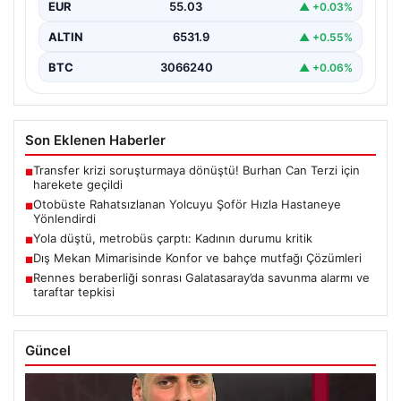
EUR
55.03
▲ +0.03%
ALTIN
6531.9
▲ +0.55%
BTC
3066240
▲ +0.06%
Son Eklenen Haberler
Transfer krizi soruşturmaya dönüştü! Burhan Can Terzi için
■
harekete geçildi
Otobüste Rahatsızlanan Yolcuyu Şoför Hızla Hastaneye
■
Yönlendirdi
Yola düştü, metrobüs çarptı: Kadının durumu kritik
■
Dış Mekan Mimarisinde Konfor ve bahçe mutfağı Çözümleri
■
Rennes beraberliği sonrası Galatasaray’da savunma alarmı ve
■
taraftar tepkisi
Güncel