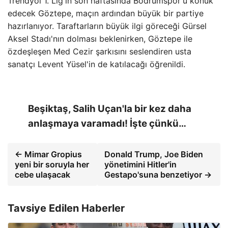
Trendyol 1. Lig'in son haftasında Bodrumspor'u konuk
edecek Göztepe, maçın ardından büyük bir partiye
hazırlanıyor. Taraftarların büyük ilgi göreceği Gürsel
Aksel Stadı'nın dolması beklenirken, Göztepe ile
özdeşleşen Med Cezir şarkısını seslendiren usta
sanatçı Levent Yüsel'in de katılacağı öğrenildi.
Beşiktaş, Salih Uçan'la bir kez daha
anlaşmaya varamadı! İşte çünkü…
← Mimar Gropius
Donald Trump, Joe Biden
yeni bir soruyla her
yönetimini Hitler'in
cebe ulaşacak
Gestapo'suna benzetiyor →
Tavsiye Edilen Haberler