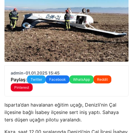
admin
•
01.01.2025 15:45
Paylaş:
Twitter
Facebook
WhatsApp
Reddit
Pinterest
Isparta’dan havalanan eğitim uçağı, Denizli’nin Çal
ilçesine bağlı İsabey ilçesine sert iniş yaptı. Sahaya
ters düşen uçağın pilotu yaralandı.
Kaza, saat 12.00 sıralarında Denizli’nin Çal İlçesi İsabey