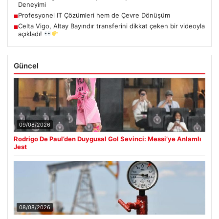
Deneyimi
Profesyonel IT Çözümleri hem de Çevre Dönüşüm
■
Celta Vigo, Altay Bayındır transferini dikkat çeken bir videoyla
■
açıkladı!
Güncel
09/08/2026
Rodrigo De Paul’den Duygusal Gol Sevinci: Messi’ye Anlamlı
Jest
08/08/2026