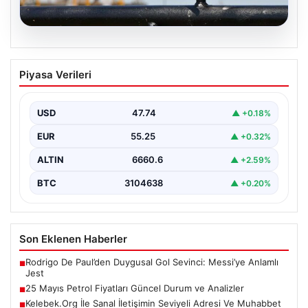
08.08.2026
25 Mayıs Petrol Fiyatları Güncel Durum
Piyasa Verileri
ve Analizler
Küresel enerji piyasalarındaki hareketlilik yakından takip
edilirken, özellikle Orta Doğu bölgesinde yaşanan
USD
47.74
▲ +0.18%
gelişmeler petrol…
EUR
55.25
▲ +0.32%
ALTIN
6660.6
▲ +2.59%
BTC
3104638
▲ +0.20%
Son Eklenen Haberler
Rodrigo De Paul’den Duygusal Gol Sevinci: Messi’ye Anlamlı
■
Jest
25 Mayıs Petrol Fiyatları Güncel Durum ve Analizler
■
Kelebek.Org İle Sanal İletişimin Seviyeli Adresi Ve Muhabbet
■