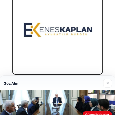
×
Göz Atın
Enes Kaplan Avukatlık Bürosu
28/04/2026
Güncel Haberler