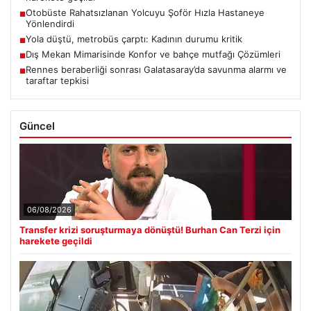
Otobüste Rahatsızlanan Yolcuyu Şoför Hızla Hastaneye
■
Yönlendirdi
Yola düştü, metrobüs çarptı: Kadının durumu kritik
■
Dış Mekan Mimarisinde Konfor ve bahçe mutfağı Çözümleri
■
Rennes beraberliği sonrası Galatasaray’da savunma alarmı ve
■
taraftar tepkisi
Güncel
06/08/2026
Transfer krizi soruşturmaya dönüştü! Burhan Can Terzi için
harekete geçildi