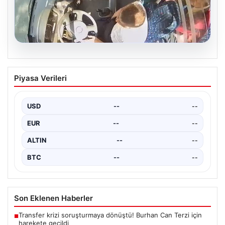
05.08.2026
Otobüste Rahatsızlanan Yolcuyu Şoför
Piyasa Verileri
Hızla Hastaneye Yönlendirdi
Trabzon’un yoğun ulaşım ağlarından biri olan halka açık
otobüslerinde yaşanan ilginç ve dikkat çekici…
USD
--
--
EUR
--
--
ALTIN
--
--
BTC
--
--
Son Eklenen Haberler
Transfer krizi soruşturmaya dönüştü! Burhan Can Terzi için
■
harekete geçildi