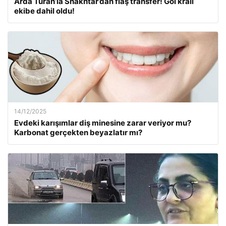
Arda Turan’la Shakhtar’dan flaş transfer! Gol kralı
ekibe dahil oldu!
14/12/2025
Evdeki karışımlar diş minesine zarar veriyor mu?
Karbonat gerçekten beyazlatır mı?