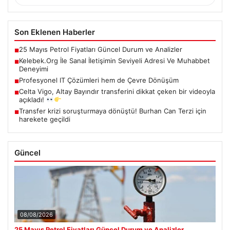
Son Eklenen Haberler
25 Mayıs Petrol Fiyatları Güncel Durum ve Analizler
■
Kelebek.Org İle Sanal İletişimin Seviyeli Adresi Ve Muhabbet
■
Deneyimi
Profesyonel IT Çözümleri hem de Çevre Dönüşüm
■
Celta Vigo, Altay Bayındır transferini dikkat çeken bir videoyla
■
açıkladı!
Transfer krizi soruşturmaya dönüştü! Burhan Can Terzi için
■
harekete geçildi
Güncel
08/08/2026
25 Mayıs Petrol Fiyatları Güncel Durum ve Analizler