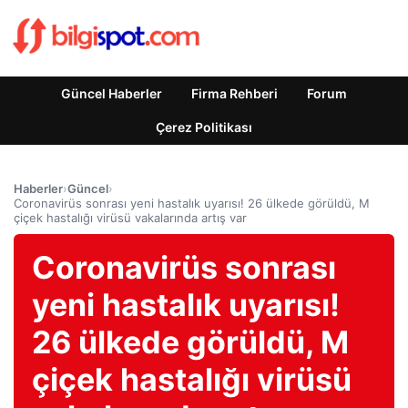
Güncel Haberler
Firma Rehberi
Forum
Çerez Politikası
Haberler
›
Güncel
›
Coronavirüs sonrası yeni hastalık uyarısı! 26 ülkede görüldü, M
çiçek hastalığı virüsü vakalarında artış var
Coronavirüs sonrası
yeni hastalık uyarısı!
26 ülkede görüldü, M
çiçek hastalığı virüsü