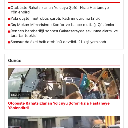
Otobüste Rahatsızlanan Yolcuyu Şoför Hızla Hastaneye
■
Yönlendirdi
Yola düştü, metrobüs çarptı: Kadının durumu kritik
■
Dış Mekan Mimarisinde Konfor ve bahçe mutfağı Çözümleri
■
Rennes beraberliği sonrası Galatasaray’da savunma alarmı ve
■
taraftar tepkisi
Samsun’da özel halk otobüsü devrildi. 21 kişi yaralandı
■
Güncel
05/08/2026
Otobüste Rahatsızlanan Yolcuyu Şoför Hızla Hastaneye
Yönlendirdi