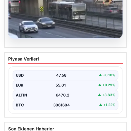
04.08.2026
Yola düştü, metrobüs çarptı: Kadının
Piyasa Verileri
durumu kritik
USD
47.58
▲ +0.10%
EUR
55.01
▲ +0.29%
ALTIN
6470.2
▲ +3.83%
BTC
3061604
▲ +1.22%
Son Eklenen Haberler