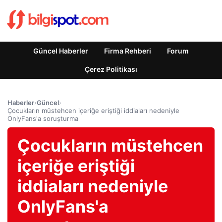
Güncel Haberler
Firma Rehberi
Forum
Çerez Politikası
Haberler
›
Güncel
›
Çocukların müstehcen içeriğe eriştiği iddiaları nedeniyle
OnlyFans'a soruşturma
Çocukların müstehcen
içeriğe eriştiği
iddiaları nedeniyle
OnlyFans'a