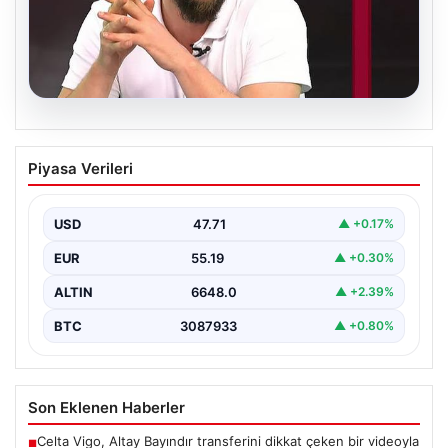
06.08.2026
Transfer krizi soruşturmaya dönüştü!
Piyasa Verileri
Burhan Can Terzi için harekete geçildi
USD
47.71
▲ +0.17%
EUR
55.19
▲ +0.30%
ALTIN
6648.0
▲ +2.39%
BTC
3087933
▲ +0.80%
Son Eklenen Haberler
Celta Vigo, Altay Bayındır transferini dikkat çeken bir videoyla
■