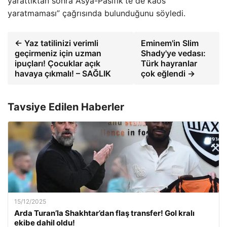
yarattıktan sonra Asya-Pasifik'te de kaos
yaratmaması” çağrısında bulunduğunu söyledi.
← Yaz tatilinizi verimli
Eminem'in Slim
geçirmeniz için uzman
Shady'ye vedası:
ipuçları! Çocuklar açık
Türk hayranlar
havaya çıkmalı! – SAĞLIK
çok eğlendi →
Tavsiye Edilen Haberler
15/12/2025
Arda Turan’la Shakhtar’dan flaş transfer! Gol kralı
ekibe dahil oldu!