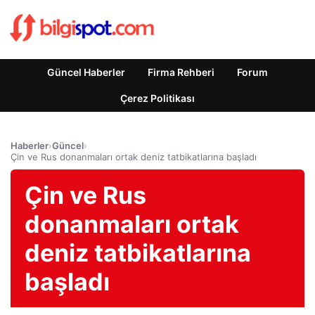
Güncel Haberler
Firma Rehberi
Forum
Çerez Politikası
Haberler
›
Güncel
›
Çin ve Rus donanmaları ortak deniz tatbikatlarına başladı
Çin ve Rus
donanmaları ortak
deniz tatbikatlarına
başladı