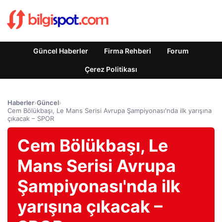
Güncel Haberler
Firma Rehberi
Forum
Çerez Politikası
Haberler
›
Güncel
›
Cem Bölükbaşı, Le Mans Serisi Avrupa Şampiyonası'nda ilk yarışına
çıkacak – SPOR
Cem Bölükbaşı, Le
Mans Serisi Avrupa
Şampiyonası'nda ilk
yarışına çıkacak –