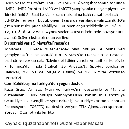
LMP2 ve LMP2 Pro/Am, LMP3 ve LMGT3.  6 yarışlık sezonun sonunda 
LMP2, LMP2 Pro/Am, LMP3 ve LMGT3 şampiyonlarının şampiyonu ve 
ikincisi, ünlü 24 Saat Le Mans yarışına katılma hakkına sahip olacak. 
ELMS'de her puan büyük önem taşısa da yarışlarda yalnızca ilk 10'a 
giren sürücüler puan alabiliyor.  Bu puanlar şu şekildedir: 25, 18, 15, 
12, 10, 8, 6, 4, 2 ve 1. Ayrıca sıralama testlerinde pole pozisyonunu 
alan sürücüye ekstra bir puan veriliyor.
Bir sonraki yarış 5 Mayıs'ta Fransa'da
Toplamda 5 ülkede düzenlenecek olan Avrupa Le Mans Seri 
Şampiyonası'nın bir sonraki turu 5 Mayıs'ta Fransa'nın Le Castellet 
pistinde gerçekleşecek.  Takvimdeki diğer yarışlar ve tarihler ise şöyle: 
7 Temmuz'da Imola (İtalya), 25 Ağustos'ta Spa-Francorchamps 
(Belçika), 29 Eylül'de Mugello (İtalya) ve 19 Ekim'de Portimao 
(Portekiz).
Cem Bölükbaşı'na Türkiye'den yoğun destek
Kuzu Grup, Armsto, Mavi ve Türkiye'nin desteğiyle Le Mans'ta 
düzenlenen ELMS Avrupa Şampiyonası'na katılan milli sporcuya 
GoTürkiye, T.C. Gençlik ve Spor Bakanlığı ve Türkiye Otomobil Sporları 
Federasyonu (TOSFED) da destek veriyor. TEM Ajans, ana sponsoru 
Borusan Otomotiv ile birlikte.
Kaynak: (guzelhaber.net) Güzel Haber Masası