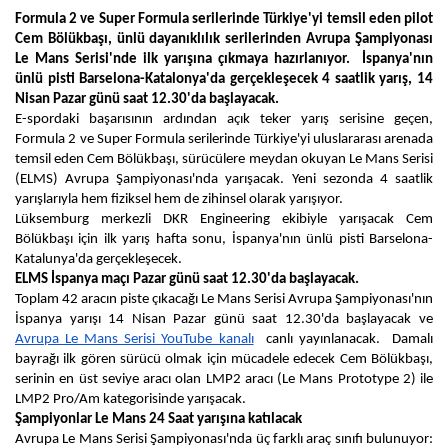
Formula 2 ve Super Formula serilerinde Türkiye'yi temsil eden pilot 
Cem Bölükbaşı, ünlü dayanıklılık serilerinden Avrupa Şampiyonası 
Le Mans Serisi'nde ilk yarışına çıkmaya hazırlanıyor.  İspanya'nın 
ünlü pisti Barselona-Katalonya'da gerçekleşecek 4 saatlik yarış, 14 
Nisan Pazar günü saat 12.30'da başlayacak.
E-spordaki başarısının ardından açık teker yarış serisine geçen, 
Formula 2 ve Super Formula serilerinde Türkiye'yi uluslararası arenada 
temsil eden Cem Bölükbaşı, sürücülere meydan okuyan Le Mans Serisi 
(ELMS) Avrupa Şampiyonası'nda yarışacak. Yeni sezonda 4 saatlik 
yarışlarıyla hem fiziksel hem de zihinsel olarak yarışıyor.
Lüksemburg merkezli DKR Engineering ekibiyle yarışacak Cem 
Bölükbaşı için ilk yarış hafta sonu, İspanya'nın ünlü pisti Barselona-
Katalunya'da gerçekleşecek. 
ELMS İspanya maçı Pazar günü saat 12.30'da başlayacak.
Toplam 42 aracın piste çıkacağı Le Mans Serisi Avrupa Şampiyonası'nın 
İspanya yarışı 14 Nisan Pazar günü saat 12.30'da başlayacak ve 
Avrupa Le Mans Serisi YouTube kanalı
  canlı yayınlanacak.  Damalı 
bayrağı ilk gören sürücü olmak için mücadele edecek Cem Bölükbaşı, 
serinin en üst seviye aracı olan LMP2 aracı (Le Mans Prototype 2) ile 
LMP2 Pro/Am kategorisinde yarışacak.
Şampiyonlar Le Mans 24 Saat yarışına katılacak
Avrupa Le Mans Serisi Şampiyonası'nda üç farklı araç sınıfı bulunuyor: 