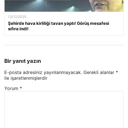
13/12/2025
Şehirde hava kirliliği tavan yaptı! Görüş mesafesi
sıfıra indi!
Bir yanıt yazın
E-posta adresiniz yayınlanmayacak.
Gerekli alanlar
*
ile işaretlenmişlerdir
Yorum
*