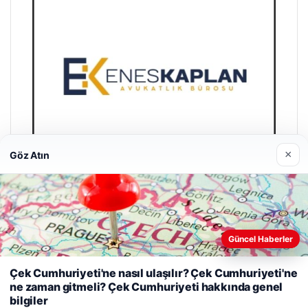
×
Göz Atın
Enes Kaplan Avukatlık Bürosu
Güncel Haberler
28/04/2026
Web sitemizi nasıl kullandığınızı daha iyi anlayabilmek,
Çek Cumhuriyeti'ne nasıl ulaşılır? Çek Cumhuriyeti'ne
deneyiminizi kişiselleştirmek ve geliştirmek amacıyla çerezler
ne zaman gitmeli? Çek Cumhuriyeti hakkında genel
kullanıyoruz.
Çerez Politikamız
bilgiler