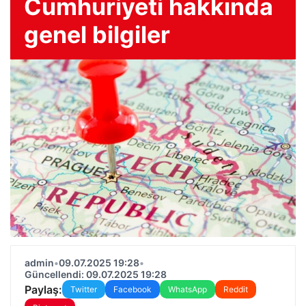
Cumhuriyeti hakkında
genel bilgiler
admin
•
09.07.2025 19:28
•
Güncellendi: 09.07.2025 19:28
Paylaş:
Twitter
Facebook
WhatsApp
Reddit