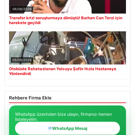
06/08/2026
Transfer krizi soruşturmaya dönüştü! Burhan Can Terzi için
harekete geçildi
05/08/2026
Otobüste Rahatsızlanan Yolcuyu Şoför Hızla Hastaneye
Yönlendirdi
Rehbere Firma Ekle
WhatsApp üzerinden bize ulaşın, firmanızı hemen
listeleyelim.
WhatsApp Mesaj