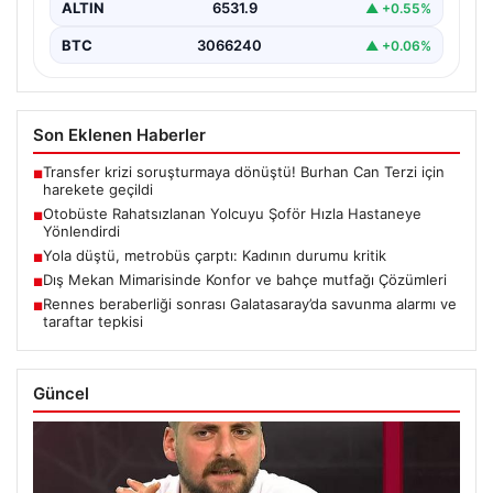
ALTIN
6531.9
▲ +0.55%
BTC
3066240
▲ +0.06%
Son Eklenen Haberler
Transfer krizi soruşturmaya dönüştü! Burhan Can Terzi için
■
harekete geçildi
Otobüste Rahatsızlanan Yolcuyu Şoför Hızla Hastaneye
■
Yönlendirdi
Yola düştü, metrobüs çarptı: Kadının durumu kritik
■
Dış Mekan Mimarisinde Konfor ve bahçe mutfağı Çözümleri
■
Rennes beraberliği sonrası Galatasaray’da savunma alarmı ve
■
taraftar tepkisi
Güncel