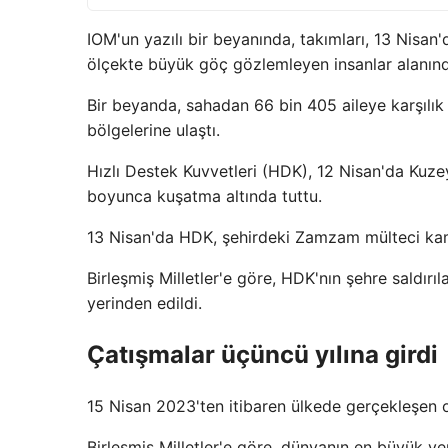
IOM'un yazılı bir beyanında, takımları, 13 Nisan'
ölçekte büyük göç gözlemleyen insanlar alanınd
Bir beyanda, sahadan 66 bin 405 aileye karşılık 
bölgelerine ulaştı.
Hızlı Destek Kuvvetleri (HDK), 12 Nisan'da Kuzey 
boyunca kuşatma altında tuttu.
13 Nisan'da HDK, şehirdeki Zamzam mülteci ka
Birleşmiş Milletler'e göre, HDK'nın şehre saldırıl
yerinden edildi.
Çatışmalar üçüncü yılına girdi
15 Nisan 2023'ten itibaren ülkede gerçekleşen o
Birleşmiş Milletler'e göre, dünyanın en büyük yeri