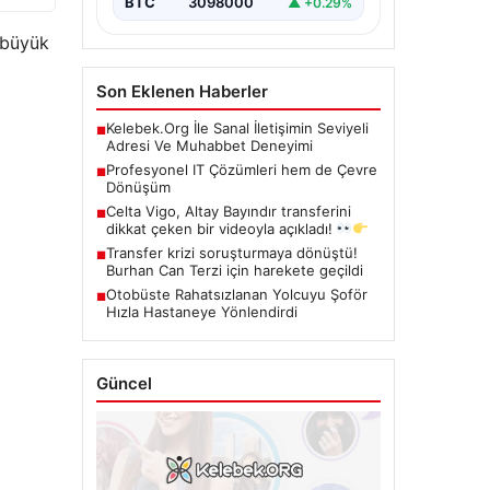
BTC
3098000
▲ +0.29%
, büyük
Son Eklenen Haberler
Kelebek.Org İle Sanal İletişimin Seviyeli
■
Adresi Ve Muhabbet Deneyimi
Profesyonel IT Çözümleri hem de Çevre
■
Dönüşüm
Celta Vigo, Altay Bayındır transferini
■
dikkat çeken bir videoyla açıkladı!
Transfer krizi soruşturmaya dönüştü!
■
Burhan Can Terzi için harekete geçildi
Otobüste Rahatsızlanan Yolcuyu Şoför
■
Hızla Hastaneye Yönlendirdi
Güncel
,