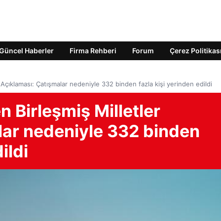
Güncel Haberler
Firma Rehberi
Forum
Çerez Politikas
r Açıklaması: Çatışmalar nedeniyle 332 binden fazla kişi yerinden edildi
n Birleşmiş Milletler
lar nedeniyle 332 binden
ildi