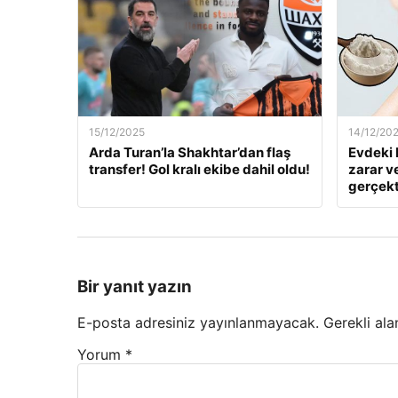
15/12/2025
14/12/20
Arda Turan’la Shakhtar’dan flaş
Evdeki 
transfer! Gol kralı ekibe dahil oldu!
zarar v
gerçekt
Bir yanıt yazın
E-posta adresiniz yayınlanmayacak.
Gerekli ala
Yorum
*