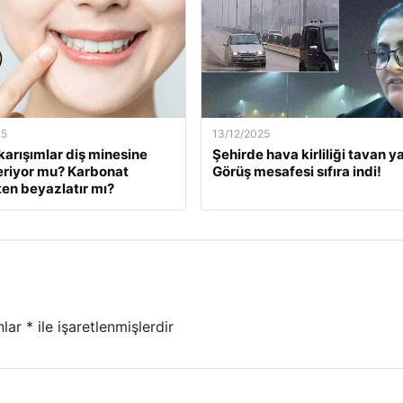
25
13/12/2025
karışımlar diş minesine
Şehirde hava kirliliği tavan ya
eriyor mu? Karbonat
Görüş mesafesi sıfıra indi!
en beyazlatır mı?
nlar
*
ile işaretlenmişlerdir