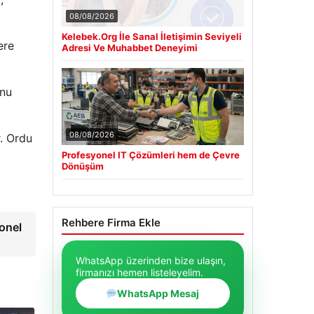
08/08/2026
Kelebek.Org İle Sanal İletişimin Seviyeli
ere
Adresi Ve Muhabbet Deneyimi
unu
08/08/2026
r. Ordu
Profesyonel IT Çözümleri hem de Çevre
Dönüşüm
Rehbere Firma Ekle
onel
WhatsApp üzerinden bize ulaşın,
firmanızı hemen listeleyelim.
WhatsApp Mesaj