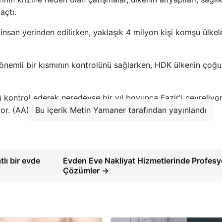
açtı.
insan yerinden edilirken, yaklaşık 4 milyon kişi komşu ülkel
nemli bir kısmının kontrolünü sağlarken, HDK ülkenin çoğ
 kontrol ederek neredeyse bir yıl boyunca Fazir'i çevreliyo
or. (AA)
Bu içerik Metin Yamaner tarafından yayınlandı
tlı bir evde
Evden Eve Nakliyat Hizmetlerinde Profesy
Çözümler →