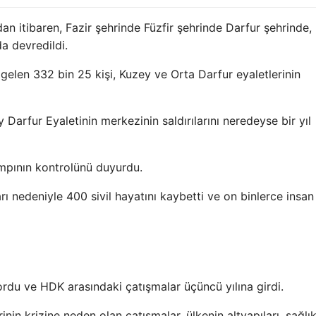
dan itibaren, Fazir şehrinde Füzfir şehrinde Darfur şehrinde
a devredildi.
gelen 332 bin 25 kişi, Kuzey ve Orta Darfur eyaletlerinin
Darfur Eyaletinin merkezinin saldırılarını neredeyse bir yıl
mpının kontrolünü duyurdu.
arı nedeniyle 400 sivil hayatını kaybetti ve on binlerce insan
rdu ve HDK arasındaki çatışmalar üçüncü yılına girdi.
nin krizine neden olan çatışmalar, ülkenin altyapıları, sağlık