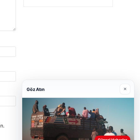
×
Göz Atın
n.
Güncel Haberler