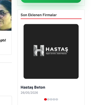
Son Eklenen Firmalar
ptı!
Enes Kaplan Avukatlık Bürosu
28/04/2026