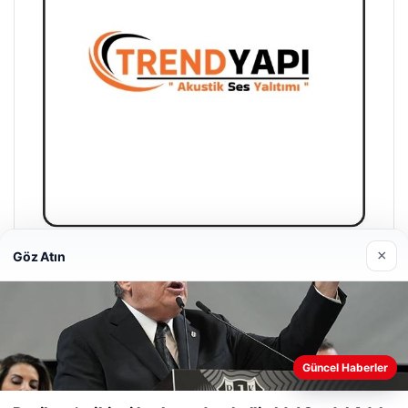
×
Göz Atın
Trend Yapı Akustik
18/04/2026
Güncel Haberler
Web sitemizi nasıl kullandığınızı daha iyi anlayabilmek,
deneyiminizi kişiselleştirmek ve geliştirmek amacıyla çerezler