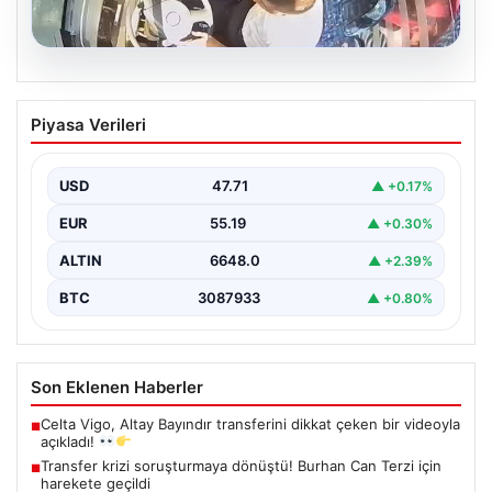
05.08.2026
Otobüste Rahatsızlanan Yolcuyu Şoför
Piyasa Verileri
Hızla Hastaneye Yönlendirdi
Trabzon’un yoğun ulaşım ağlarından biri olan halka açık
otobüslerinde yaşanan ilginç ve dikkat çekici…
USD
47.71
▲ +0.17%
EUR
55.19
▲ +0.30%
ALTIN
6648.0
▲ +2.39%
BTC
3087933
▲ +0.80%
Son Eklenen Haberler
Celta Vigo, Altay Bayındır transferini dikkat çeken bir videoyla
■
açıkladı!
Transfer krizi soruşturmaya dönüştü! Burhan Can Terzi için
■
harekete geçildi