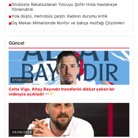
Otobüste Rahatsızlanan Yolcuyu Şoför Hızla Hastaneye
■
Yönlendirdi
Yola düştü, metrobüs çarptı: Kadının durumu kritik
■
Dış Mekan Mimarisinde Konfor ve bahçe mutfağı Çözümleri
■
Güncel
07/08/2026
Celta Vigo, Altay Bayındır transferini dikkat çeken bir
videoyla açıkladı!
06/08/2026