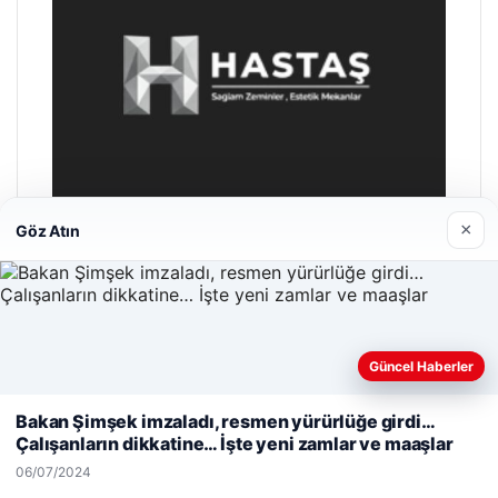
×
Göz Atın
Enes Kaplan Avukatlık Bürosu
28/04/2026
Güncel Haberler
Web sitemizi nasıl kullandığınızı daha iyi anlayabilmek,
deneyiminizi kişiselleştirmek ve geliştirmek amacıyla çerezler
Bakan Şimşek imzaladı, resmen yürürlüğe girdi…
kullanıyoruz.
Çerez Politikamız
Çalışanların dikkatine… İşte yeni zamlar ve maaşlar
Reddet
Kabul Et
06/07/2024