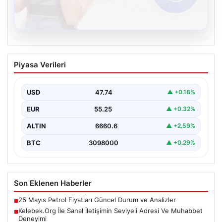
08.08.2026
Kelebek.Org İle Sanal İletişimin Seviyeli
Piyasa Verileri
Adresi Ve Muhabbet Deneyimi
Dijital çağında insanların güvenli bir tarzda iletişim
oluşturması kritik bir hassasiyet taşımaktadır. Halen
USD
47.74
▲ +0.18%
çeşitli…
EUR
55.25
▲ +0.32%
ALTIN
6660.6
▲ +2.59%
BTC
3098000
▲ +0.29%
Son Eklenen Haberler
25 Mayıs Petrol Fiyatları Güncel Durum ve Analizler
■
Kelebek.Org İle Sanal İletişimin Seviyeli Adresi Ve Muhabbet
■
Deneyimi