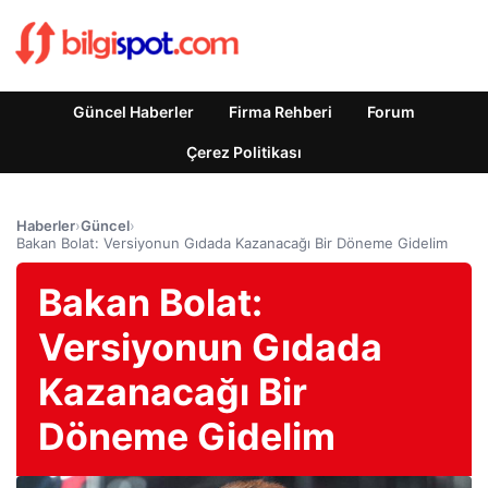
Güncel Haberler
Firma Rehberi
Forum
Çerez Politikası
Haberler
›
Güncel
›
Bakan Bolat: Versiyonun Gıdada Kazanacağı Bir Döneme Gidelim
Bakan Bolat:
Versiyonun Gıdada
Kazanacağı Bir
Döneme Gidelim