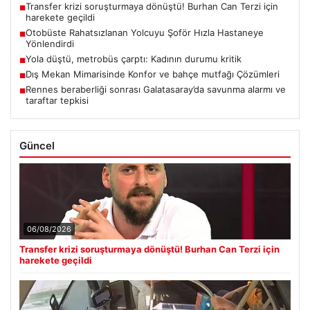
Transfer krizi soruşturmaya dönüştü! Burhan Can Terzi için
■
harekete geçildi
Otobüste Rahatsızlanan Yolcuyu Şoför Hızla Hastaneye
■
Yönlendirdi
Yola düştü, metrobüs çarptı: Kadının durumu kritik
■
Dış Mekan Mimarisinde Konfor ve bahçe mutfağı Çözümleri
■
Rennes beraberliği sonrası Galatasaray’da savunma alarmı ve
■
taraftar tepkisi
Güncel
06/08/2026
Transfer krizi soruşturmaya dönüştü! Burhan Can Terzi için
harekete geçildi