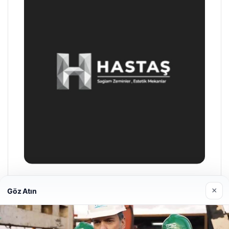
Enes Kaplan Avukatlık Bürosu
×
Göz Atın
28/04/2026