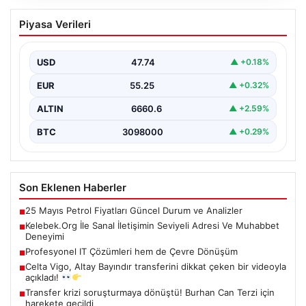
Profesyonel IT Çözümleri hem de
Piyasa Verileri
Çevre Dönüşüm
Hızla ilerleyen teknoloji doğrultusunda şirketler cihaz
sistemlerini sürekli zamanda değiştirmektedir. Yapılan
USD
47.74
▲ +0.18%
güncelleme süreçlerinde boşta…
EUR
55.25
▲ +0.32%
ALTIN
6660.6
▲ +2.59%
BTC
3098000
▲ +0.29%
Son Eklenen Haberler
25 Mayıs Petrol Fiyatları Güncel Durum ve Analizler
■
Kelebek.Org İle Sanal İletişimin Seviyeli Adresi Ve Muhabbet
■
Deneyimi
Profesyonel IT Çözümleri hem de Çevre Dönüşüm
■
Celta Vigo, Altay Bayındır transferini dikkat çeken bir videoyla
■
açıkladı!
Transfer krizi soruşturmaya dönüştü! Burhan Can Terzi için
■
harekete geçildi