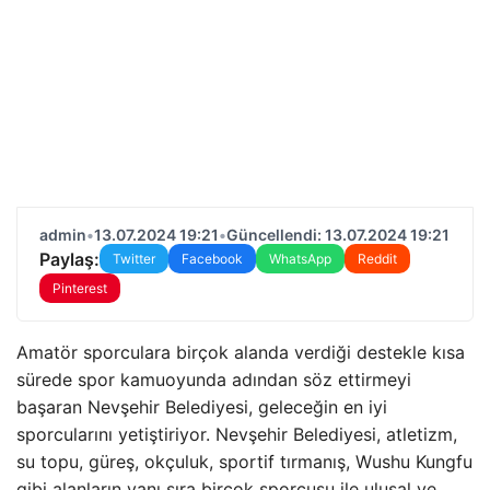
admin
•
13.07.2024 19:21
•
Güncellendi: 13.07.2024 19:21
Paylaş:
Twitter
Facebook
WhatsApp
Reddit
Pinterest
Amatör sporculara birçok alanda verdiği destekle kısa
sürede spor kamuoyunda adından söz ettirmeyi
başaran Nevşehir Belediyesi, geleceğin en iyi
sporcularını yetiştiriyor. Nevşehir Belediyesi, atletizm,
su topu, güreş, okçuluk, sportif tırmanış, Wushu Kungfu
gibi alanların yanı sıra birçok sporcusu ile ulusal ve