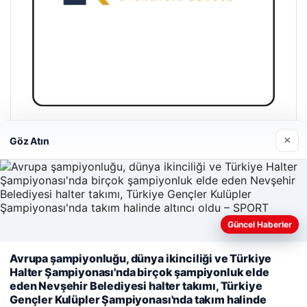
Enes Kaplan Avukatlık Bürosu
×
Göz Atın
28/04/2026
Güncel Haberler
Avrupa şampiyonluğu, dünya ikinciliği ve Türkiye
© 2026 Bilgi Spot – Güncel Haberler
Halter Şampiyonası'nda birçok şampiyonluk elde
Web sitemizi nasıl kullandığınızı daha iyi anlayabilmek,
eden Nevşehir Belediyesi halter takımı, Türkiye
lemagrup.com.tr
deneyiminizi kişiselleştirmek ve geliştirmek amacıyla çerezler
Gençler Kulüpler Şampiyonası'nda takım halinde
antep escort
antep escort
antep escort
antep escort
antep escort
cio
kullanıyoruz.
Çerez Politikamız