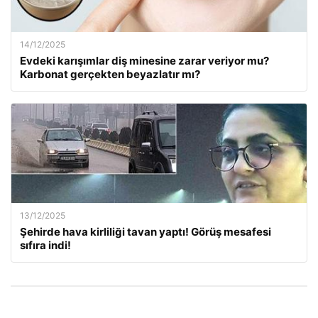
14/12/2025
Evdeki karışımlar diş minesine zarar veriyor mu?
Karbonat gerçekten beyazlatır mı?
13/12/2025
Şehirde hava kirliliği tavan yaptı! Görüş mesafesi
sıfıra indi!