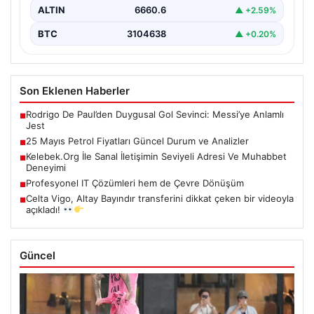
ALTIN
6660.6
▲ +2.59%
BTC
3104638
▲ +0.20%
Son Eklenen Haberler
Rodrigo De Paul’den Duygusal Gol Sevinci: Messi’ye Anlamlı
■
Jest
25 Mayıs Petrol Fiyatları Güncel Durum ve Analizler
■
Kelebek.Org İle Sanal İletişimin Seviyeli Adresi Ve Muhabbet
■
Deneyimi
Profesyonel IT Çözümleri hem de Çevre Dönüşüm
■
Celta Vigo, Altay Bayındır transferini dikkat çeken bir videoyla
■
açıkladı!
Güncel