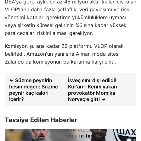
DSA'ya göre, aylık en az 45 milyon aktif kullanıcısı olan
VLOP'ların daha fazla şeffaflık, veri paylaşımı ve risk
yönetimi kotaları gerektiren yükümlülüklere uyması
veya şirketin küresel gelirinin %6'sına kadar yüksek
para cezaları riskini alması gerekiyor.
Komisyon şu ana kadar 22 platformu VLOP olarak
belirledi. Amazon'un yanı sıra Alman moda sitesi
Zalando da komisyonun bu kararına karşı çıktı.
← Süzme peynirin
İsveç sınırdışı edildi!
besin değeri: Süzme
Kur'an-ı Kerim yakan
peynir kaç kalori
provokatör Momika
içerir?
Norveç'e gitti →
Tavsiye Edilen Haberler