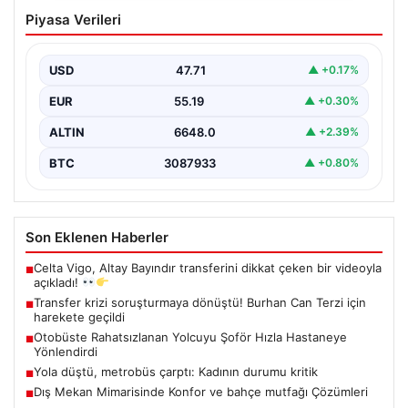
Transfer krizi soruşturmaya dönüştü!
Piyasa Verileri
Burhan Can Terzi için harekete geçildi
USD
47.71
▲ +0.17%
EUR
55.19
▲ +0.30%
ALTIN
6648.0
▲ +2.39%
BTC
3087933
▲ +0.80%
Son Eklenen Haberler
Celta Vigo, Altay Bayındır transferini dikkat çeken bir videoyla
■
açıkladı!
Transfer krizi soruşturmaya dönüştü! Burhan Can Terzi için
■
harekete geçildi
Otobüste Rahatsızlanan Yolcuyu Şoför Hızla Hastaneye
■
Yönlendirdi
Yola düştü, metrobüs çarptı: Kadının durumu kritik
■
Dış Mekan Mimarisinde Konfor ve bahçe mutfağı Çözümleri
■