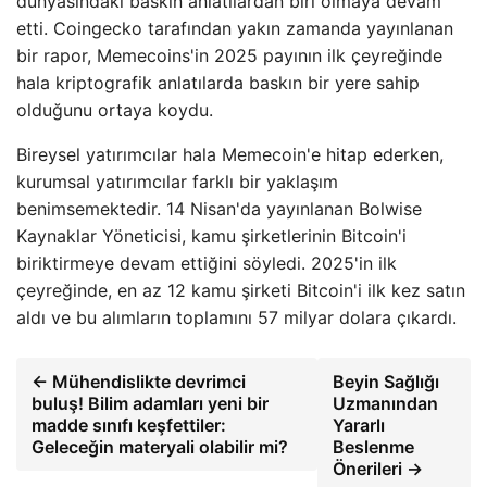
dünyasındaki baskın anlatılardan biri olmaya devam
etti. Coingecko tarafından yakın zamanda yayınlanan
bir rapor, Memecoins'in 2025 payının ilk çeyreğinde
hala kriptografik anlatılarda baskın bir yere sahip
olduğunu ortaya koydu.
Bireysel yatırımcılar hala Memecoin'e hitap ederken,
kurumsal yatırımcılar farklı bir yaklaşım
benimsemektedir. 14 Nisan'da yayınlanan Bolwise
Kaynaklar Yöneticisi, kamu şirketlerinin Bitcoin'i
biriktirmeye devam ettiğini söyledi. 2025'in ilk
çeyreğinde, en az 12 kamu şirketi Bitcoin'i ilk kez satın
aldı ve bu alımların toplamını 57 milyar dolara çıkardı.
← Mühendislikte devrimci
Beyin Sağlığı
buluş! Bilim adamları yeni bir
Uzmanından
madde sınıfı keşfettiler:
Yararlı
Geleceğin materyali olabilir mi?
Beslenme
Önerileri →