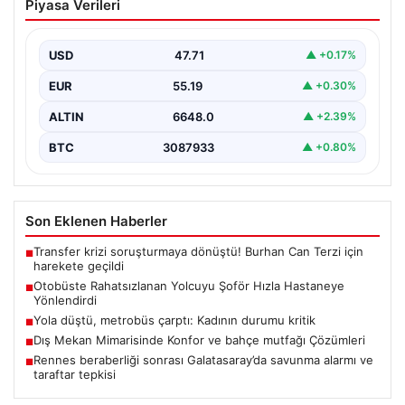
Piyasa Verileri
Hızla Hastaneye Yönlendirdi
Trabzon’un yoğun ulaşım ağlarından biri olan halka açık
otobüslerinde yaşanan ilginç ve dikkat çekici…
USD
47.71
▲ +0.17%
EUR
55.19
▲ +0.30%
ALTIN
6648.0
▲ +2.39%
BTC
3087933
▲ +0.80%
Son Eklenen Haberler
Transfer krizi soruşturmaya dönüştü! Burhan Can Terzi için
■
harekete geçildi
Otobüste Rahatsızlanan Yolcuyu Şoför Hızla Hastaneye
■
Yönlendirdi
Yola düştü, metrobüs çarptı: Kadının durumu kritik
■
Dış Mekan Mimarisinde Konfor ve bahçe mutfağı Çözümleri
■
Rennes beraberliği sonrası Galatasaray’da savunma alarmı ve
■
taraftar tepkisi