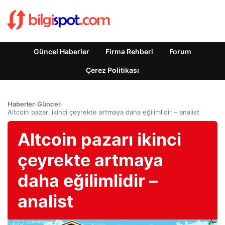
Güncel Haberler
Firma Rehberi
Forum
Çerez Politikası
Haberler
›
Güncel
›
Altcoin pazarı ikinci çeyrekte artmaya daha eğilimlidir – analist
Altcoin pazarı ikinci
çeyrekte artmaya
daha eğilimlidir –
analist