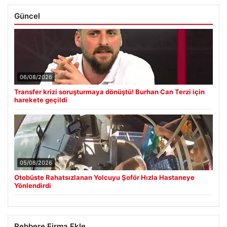
Güncel
06/08/2026
Transfer krizi soruşturmaya dönüştü! Burhan Can Terzi için
harekete geçildi
05/08/2026
Otobüste Rahatsızlanan Yolcuyu Şoför Hızla Hastaneye
Yönlendirdi
Rehbere Firma Ekle