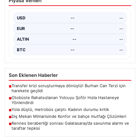
Piyasa Verileri
Hızla Hastaneye Yönlendirdi
Trabzon’un yoğun ulaşım ağlarından biri olan halka açık
otobüslerinde yaşanan ilginç ve dikkat çekici…
USD
--
--
EUR
--
--
ALTIN
--
--
BTC
--
--
Son Eklenen Haberler
Transfer krizi soruşturmaya dönüştü! Burhan Can Terzi için
■
harekete geçildi
Otobüste Rahatsızlanan Yolcuyu Şoför Hızla Hastaneye
■
Yönlendirdi
Yola düştü, metrobüs çarptı: Kadının durumu kritik
■
Dış Mekan Mimarisinde Konfor ve bahçe mutfağı Çözümleri
■
Rennes beraberliği sonrası Galatasaray’da savunma alarmı ve
■
taraftar tepkisi