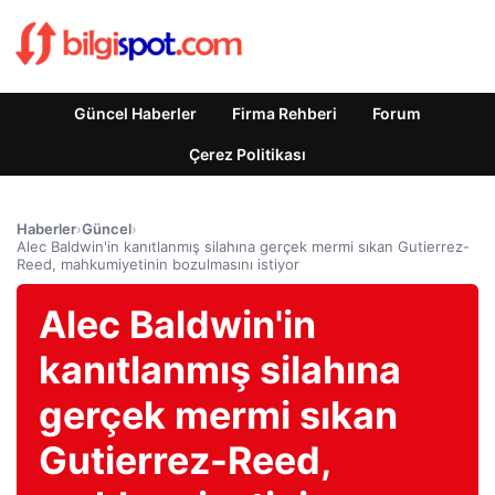
Güncel Haberler
Firma Rehberi
Forum
Çerez Politikası
Haberler
›
Güncel
›
Alec Baldwin'in kanıtlanmış silahına gerçek mermi sıkan Gutierrez-
Reed, mahkumiyetinin bozulmasını istiyor
Alec Baldwin'in
kanıtlanmış silahına
gerçek mermi sıkan
Gutierrez-Reed,