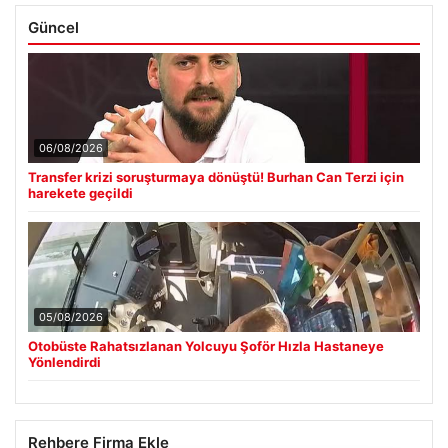
Güncel
06/08/2026
Transfer krizi soruşturmaya dönüştü! Burhan Can Terzi için
harekete geçildi
05/08/2026
Otobüste Rahatsızlanan Yolcuyu Şoför Hızla Hastaneye
Yönlendirdi
Rehbere Firma Ekle