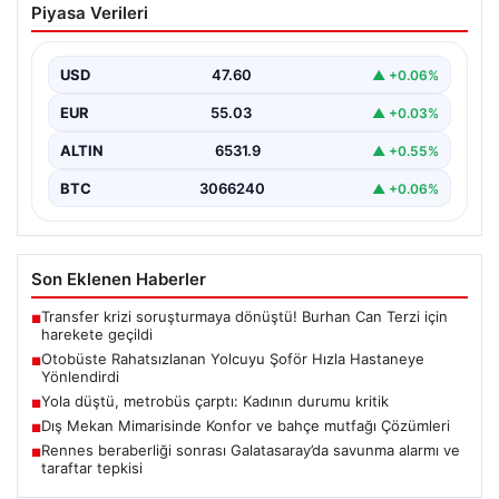
Piyasa Verileri
Hızla Hastaneye Yönlendirdi
Trabzon’un yoğun ulaşım ağlarından biri olan halka açık
otobüslerinde yaşanan ilginç ve dikkat çekici…
USD
47.60
▲ +0.06%
EUR
55.03
▲ +0.03%
ALTIN
6531.9
▲ +0.55%
BTC
3066240
▲ +0.06%
Son Eklenen Haberler
Transfer krizi soruşturmaya dönüştü! Burhan Can Terzi için
■
harekete geçildi
Otobüste Rahatsızlanan Yolcuyu Şoför Hızla Hastaneye
■
Yönlendirdi
Yola düştü, metrobüs çarptı: Kadının durumu kritik
■
Dış Mekan Mimarisinde Konfor ve bahçe mutfağı Çözümleri
■
Rennes beraberliği sonrası Galatasaray’da savunma alarmı ve
■
taraftar tepkisi