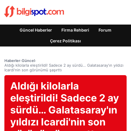
Güncel Haberler
Firma Rehberi
Forum
Çerez Politikası
Haberler
›
Güncel
›
Aldığı kilolarla eleştirildi! Sadece 2 ay sürdü… Galatasaray'ın yıldızı
Icardi'nin son görünümü şaşırttı
Aldığı kilolarla
eleştirildi! Sadece 2 ay
sürdü… Galatasaray'ın
yıldızı Icardi'nin son