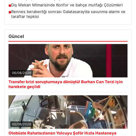
Dış Mekan Mimarisinde Konfor ve bahçe mutfağı Çözümleri
■
Rennes beraberliği sonrası Galatasaray’da savunma alarmı ve
■
taraftar tepkisi
Güncel
06/08/2026
Transfer krizi soruşturmaya dönüştü! Burhan Can Terzi için
harekete geçildi
05/08/2026
Otobüste Rahatsızlanan Yolcuyu Şoför Hızla Hastaneye