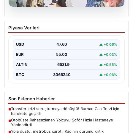
05.08.2026
Otobüste Rahatsızlanan Yolcuyu Şoför
Piyasa Verileri
Hızla Hastaneye Yönlendirdi
Trabzon’un yoğun ulaşım ağlarından biri olan halka açık
otobüslerinde yaşanan ilginç ve dikkat çekici…
USD
47.60
▲ +0.06%
EUR
55.03
▲ +0.03%
ALTIN
6531.9
▲ +0.55%
BTC
3066240
▲ +0.06%
Son Eklenen Haberler
Transfer krizi soruşturmaya dönüştü! Burhan Can Terzi için
■
harekete geçildi
Otobüste Rahatsızlanan Yolcuyu Şoför Hızla Hastaneye
■
Yönlendirdi
Yola düştü, metrobüs çarptı: Kadının durumu kritik
■