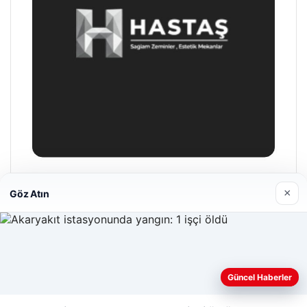
Enes Kaplan Avukatlık Bürosu
×
Göz Atın
28/04/2026
Web sitemizi nasıl kullandığınızı daha iyi anlayabilmek,
Güncel Haberler
deneyiminizi kişiselleştirmek ve geliştirmek amacıyla çerezler
kullanıyoruz.
Çerez Politikamız