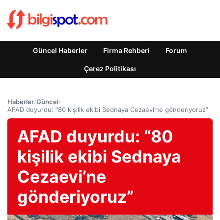
Güncel Haberler
Firma Rehberi
Forum
Çerez Politikası
Haberler
›
Güncel
›
AFAD duyurdu: “80 kişilik ekibi Sednaya Cezaevi’ne gönderiyoruz”
AFAD duyurdu: “80
kişilik ekibi Sednaya
Cezaevi’ne
gönderiyoruz”