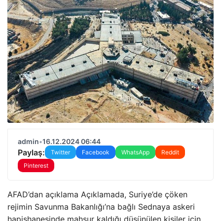
admin
•
16.12.2024 06:44
Paylaş:
Twitter
Facebook
WhatsApp
Reddit
Pinterest
AFAD’dan açıklama Açıklamada, Suriye’de çöken
rejimin Savunma Bakanlığı’na bağlı Sednaya askeri
hapishanesinde mahsur kaldığı düşünülen kişiler için