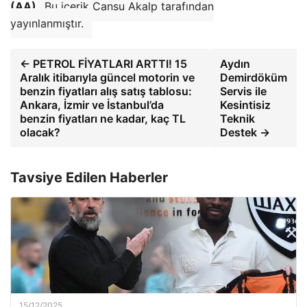
(AA)
Bu içerik Cansu Akalp tarafından
yayınlanmıştır.
← PETROL FİYATLARI ARTTI! 15
Aydın
Aralık itibarıyla güncel motorin ve
Demirdöküm
benzin fiyatları alış satış tablosu:
Servis ile
Ankara, İzmir ve İstanbul’da
Kesintisiz
benzin fiyatları ne kadar, kaç TL
Teknik
olacak?
Destek →
Tavsiye Edilen Haberler
15/12/2025