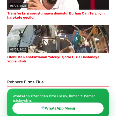
06/08/2026
Transfer krizi soruşturmaya dönüştü! Burhan Can Terzi için
harekete geçildi
05/08/2026
Otobüste Rahatsızlanan Yolcuyu Şoför Hızla Hastaneye
Yönlendirdi
Rehbere Firma Ekle
WhatsApp üzerinden bize ulaşın, firmanızı hemen
listeleyelim.
WhatsApp Mesaj