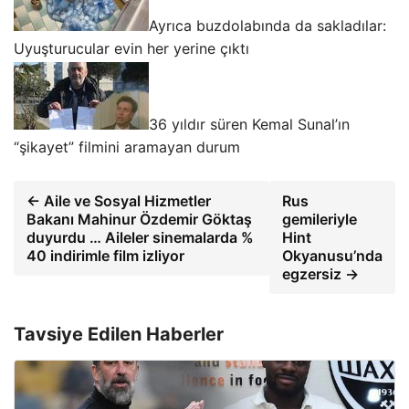
Ayrıca buzdolabında da sakladılar:
Uyuşturucular evin her yerine çıktı
36 yıldır süren Kemal Sunal’ın
“şikayet” filmini aramayan durum
← Aile ve Sosyal Hizmetler
Rus
Bakanı Mahinur Özdemir Göktaş
gemileriyle
duyurdu … Aileler sinemalarda %
Hint
40 indirimle film izliyor
Okyanusu’nda
egzersiz →
Tavsiye Edilen Haberler