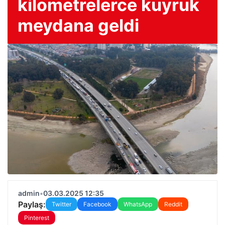
kilometrelerce kuyruk
meydana geldi
admin
•
03.03.2025 12:35
Paylaş:
Twitter
Facebook
WhatsApp
Reddit
Pinterest