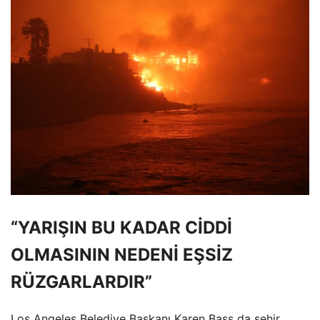
“YARIŞIN BU KADAR CİDDİ
OLMASININ NEDENİ EŞSİZ
RÜZGARLARDIR”
Los Angeles Belediye Başkanı Karen Bass da şehir