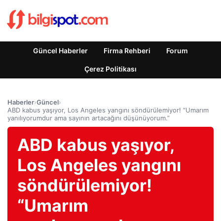
Güncel Haberler
Firma Rehberi
Forum
Çerez Politikası
Haberler
›
Güncel
›
ABD kabus yaşıyor, Los Angeles yangını söndürülemiyor! “Umarım
yanılıyorumdur ama sayının artacağını düşünüyorum.”
ABD kabus yaşıyor,
Los Angeles yangını
söndürülemiyor!
“Umarım