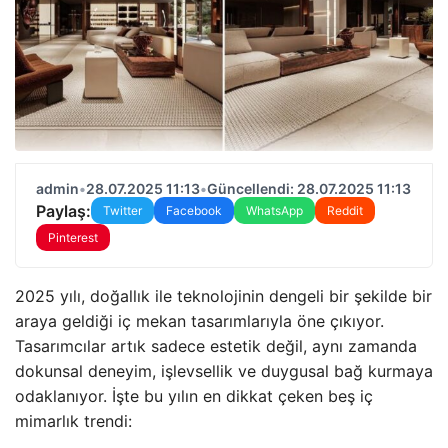
admin
•
28.07.2025 11:13
•
Güncellendi: 28.07.2025 11:13
Paylaş:
Twitter
Facebook
WhatsApp
Reddit
Pinterest
2025 yılı, doğallık ile teknolojinin dengeli bir şekilde bir
araya geldiği iç mekan tasarımlarıyla öne çıkıyor.
Tasarımcılar artık sadece estetik değil, aynı zamanda
dokunsal deneyim, işlevsellik ve duygusal bağ kurmaya
odaklanıyor. İşte bu yılın en dikkat çeken beş iç
mimarlık trendi: