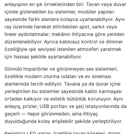
anlayışının en şık örneklerinden biri. Tavan veya duvar
içinde gizlenebilen bu sistemler, modüler yapıları
sayesinde farklı alanlara kolayca uyarlanabiliyor. Aynı
ray üzerinde hareket ettirilebilen spot, sarkıt veya
lineer aydınlatmalar; mekânın ihtiyacına göre yeniden
düzenlenebiliyor. Ayrıca kablosuz kontrol ve dimmer
özelliğiyle ışık seviyesi istenilen atmosferi yaratmak
için hassas şekilde ayarlanabiliyor.
Gömülü hoparlörler ve görünmeyen ses sistemleri,
özellikle modern oturma odaları ve ev sineması
alanlarında tercih ediliyor. Tavana ya da duvar içine
yerleştirilen bu sistemler sayesinde kablo karmaşası
ortadan kalkıyor ve estetik bütünlük korunuyor. Aynı
anlayış, prizler, USB portları ve şarj istasyonlarında da
geçerli — hepsi görünmeden, ama ihtiyaç
duyulduğunda kolay erişilebilir şekilde yerleştiriliyor.
Kesintisiz LED ışıklar, özellikle tavan köşeleri, dolap