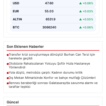
otobüslerinde yaşanan ilginç ve dikkat çekici…
USD
47.60
▲ +0.06%
EUR
55.03
▲ +0.03%
ALTIN
6531.9
▲ +0.55%
BTC
3066240
▲ +0.06%
Son Eklenen Haberler
Transfer krizi soruşturmaya dönüştü! Burhan Can Terzi için
■
harekete geçildi
Otobüste Rahatsızlanan Yolcuyu Şoför Hızla Hastaneye
■
Yönlendirdi
Yola düştü, metrobüs çarptı: Kadının durumu kritik
■
Dış Mekan Mimarisinde Konfor ve bahçe mutfağı Çözümleri
■
Rennes beraberliği sonrası Galatasaray’da savunma alarmı ve
■
taraftar tepkisi
Güncel