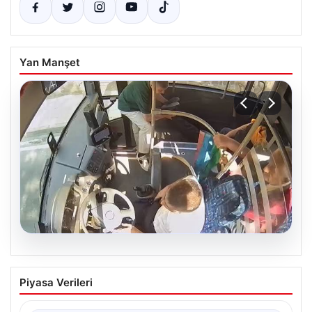
Yan Manşet
05.08.2026
Otobüste Rahatsızlanan Yolcuyu Şoför
Piyasa Verileri
Hızla Hastaneye Yönlendirdi
Trabzon’un yoğun ulaşım ağlarından biri olan halka açık