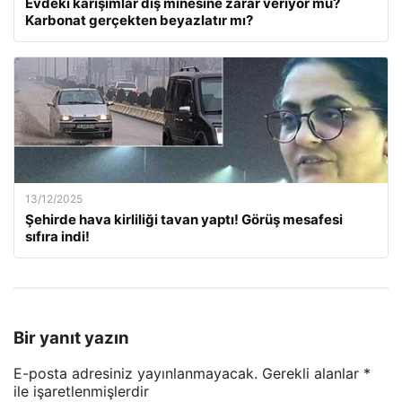
Evdeki karışımlar diş minesine zarar veriyor mu?
Karbonat gerçekten beyazlatır mı?
13/12/2025
Şehirde hava kirliliği tavan yaptı! Görüş mesafesi
sıfıra indi!
Bir yanıt yazın
E-posta adresiniz yayınlanmayacak.
Gerekli alanlar
*
ile işaretlenmişlerdir