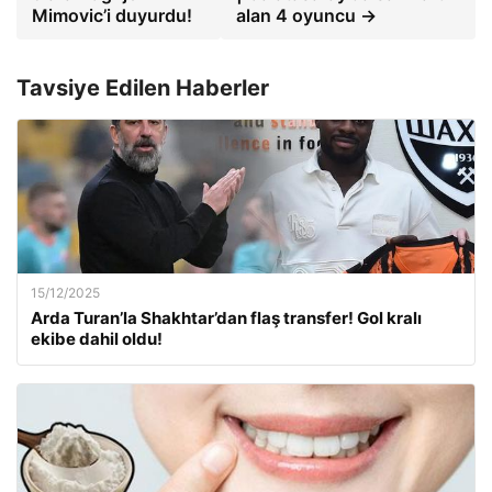
Mimovic’i duyurdu!
alan 4 oyuncu →
Tavsiye Edilen Haberler
15/12/2025
Arda Turan’la Shakhtar’dan flaş transfer! Gol kralı
ekibe dahil oldu!