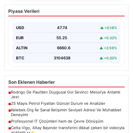
25 Mayıs Petrol Fiyatları Güncel Durum
Piyasa Verileri
ve Analizler
Küresel enerji piyasalarındaki hareketlilik yakından takip
edilirken, özellikle Orta Doğu bölgesinde yaşanan
USD
47.74
▲ +0.18%
gelişmeler petrol…
EUR
55.25
▲ +0.32%
ALTIN
6660.6
▲ +2.59%
BTC
3104638
▲ +0.20%
Son Eklenen Haberler
Rodrigo De Paul’den Duygusal Gol Sevinci: Messi’ye Anlamlı
■
Jest
25 Mayıs Petrol Fiyatları Güncel Durum ve Analizler
■
Kelebek.Org İle Sanal İletişimin Seviyeli Adresi Ve Muhabbet
■
Deneyimi
Profesyonel IT Çözümleri hem de Çevre Dönüşüm
■
Celta Vigo, Altay Bayındır transferini dikkat çeken bir videoyla
■
açıkladı!