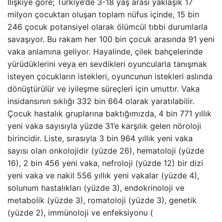
İlişkiye göre; Türkiye’de 3-18 yaş arası yaklaşık 17
milyon çocuktan oluşan toplam nüfus içinde, 15 bin
246 çocuk potansiyel olarak ölümcül tıbbi durumlarla
savaşıyor. Bu rakam her 100 bin çocuk arasında 91 yeni
vaka anlamına geliyor. Hayalinde, çilek bahçelerinde
yürüdüklerini veya en sevdikleri oyuncularla tanışmak
isteyen çocukların istekleri, oyuncunun istekleri aslında
dönüştürülür ve iyileşme süreçleri için umuttır. Vaka
insidansının sıklığı 332 bin 664 olarak yaratılabilir.
Çocuk hastalık gruplarına baktığımızda, 4 bin 771 yıllık
yeni vaka sayısıyla yüzde 31’e karşılık gelen nöroloji
birincidir. Liste, sırasıyla 3 bin 964 yıllık yeni vaka
sayısı olan onkolojidir (yüzde 26), hematoloji (yüzde
16), 2 bin 456 yeni vaka, nefroloji (yüzde 12) bir dizi
yeni vaka ve nakil 556 yıllık yeni vakalar (yüzde 4),
solunum hastalıkları (yüzde 3), endokrinoloji ve
metabolik (yüzde 3), romatoloji (yüzde 3), genetik
(yüzde 2), immünoloji ve enfeksiyonu (