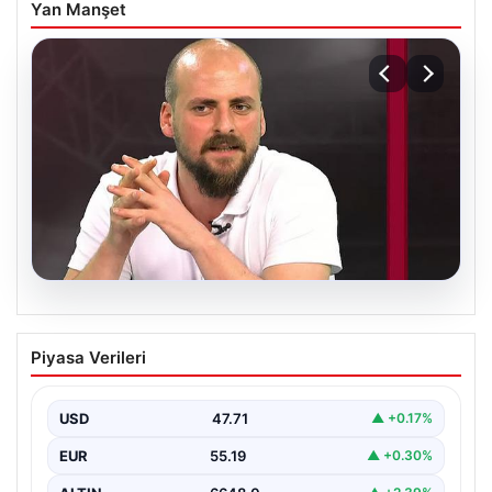
Yan Manşet
06.08.2026
Transfer krizi soruşturmaya dönüştü!
Piyasa Verileri
Burhan Can Terzi için harekete geçildi
USD
47.71
▲ +0.17%
EUR
55.19
▲ +0.30%