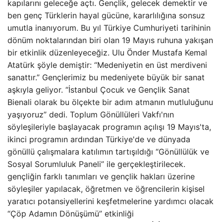
kapılarını geleceğe açtı. Gençlik, gelecek demektir ve
ben genç Türklerin hayal gücüne, kararlılığına sonsuz
umutla inanıyorum. Bu yıl Türkiye Cumhuriyeti tarihinin
dönüm noktalarından biri olan 19 Mayıs ruhuna yakışan
bir etkinlik düzenleyeceğiz. Ulu Önder Mustafa Kemal
Atatürk şöyle demiştir: “Medeniyetin en üst merdiveni
sanattır.” Gençlerimiz bu medeniyete büyük bir sanat
aşkıyla geliyor. “İstanbul Çocuk ve Gençlik Sanat
Bienali olarak bu ölçekte bir adım atmanın mutluluğunu
yaşıyoruz” dedi. Toplum Gönüllüleri Vakfı'nın
söyleşileriyle başlayacak programın açılışı 19 Mayıs'ta,
ikinci programın ardından Türkiye'de ve dünyada
gönüllü çalışmalara katılımın tartışıldığı “Gönüllülük ve
Sosyal Sorumluluk Paneli” ile gerçekleştirilecek.
gençliğin farklı tanımları ve gençlik hakları üzerine
söyleşiler yapılacak, öğretmen ve öğrencilerin kişisel
yaratıcı potansiyellerini keşfetmelerine yardımcı olacak
“Çöp Adamın Dönüşümü” etkinliği