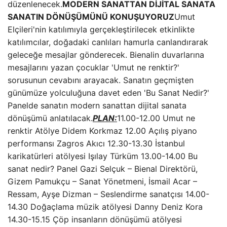
düzenlenecek.
MODERN SANATTAN DİJİTAL SANATA
SANATIN DÖNÜŞÜMÜNÜ KONUŞUYORUZ
Umut
Elçileri'nin katılımıyla gerçekleştirilecek etkinlikte
katılımcılar, doğadaki canlıları hamurla canlandırarak
geleceğe mesajlar gönderecek. Bienalin duvarlarına
mesajlarını yazan çocuklar 'Umut ne renktir?'
sorusunun cevabını arayacak. Sanatın geçmişten
günümüze yolculuğuna davet eden 'Bu Sanat Nedir?'
Panelde sanatın modern sanattan dijital sanata
dönüşümü anlatılacak.
PLAN:
11.00-12.00 Umut ne
renktir Atölye Didem Korkmaz 12.00 Açılış piyano
performansı Zagros Akıcı 12.30-13.30 İstanbul
karikatürleri atölyesi Işılay Türküm 13.00-14.00 Bu
sanat nedir? Panel Gazi Selçuk – Bienal Direktörü,
Gizem Pamukçu – Sanat Yönetmeni, İsmail Acar –
Ressam, Ayşe Dizman – Seslendirme sanatçısı 14.00-
14.30 Doğaçlama müzik atölyesi Danny Deniz Kora
14.30-15.15 Çöp insanların dönüşümü atölyesi