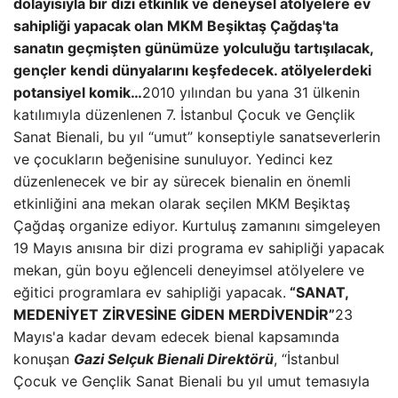
dolayısıyla bir dizi etkinlik ve deneysel atölyelere ev
sahipliği yapacak olan MKM Beşiktaş Çağdaş'ta
sanatın geçmişten günümüze yolculuğu tartışılacak,
gençler kendi dünyalarını keşfedecek. atölyelerdeki
potansiyel komik…
2010 yılından bu yana 31 ülkenin
katılımıyla düzenlenen 7. İstanbul Çocuk ve Gençlik
Sanat Bienali, bu yıl “umut” konseptiyle sanatseverlerin
ve çocukların beğenisine sunuluyor. Yedinci kez
düzenlenecek ve bir ay sürecek bienalin en önemli
etkinliğini ana mekan olarak seçilen MKM Beşiktaş
Çağdaş organize ediyor. Kurtuluş zamanını simgeleyen
19 Mayıs anısına bir dizi programa ev sahipliği yapacak
mekan, gün boyu eğlenceli deneyimsel atölyelere ve
eğitici programlara ev sahipliği yapacak.
“SANAT,
MEDENİYET ZİRVESİNE GİDEN MERDİVENDİR”
23
Mayıs'a kadar devam edecek bienal kapsamında
konuşan
Gazi Selçuk Bienali Direktörü
, “İstanbul
Çocuk ve Gençlik Sanat Bienali bu yıl umut temasıyla