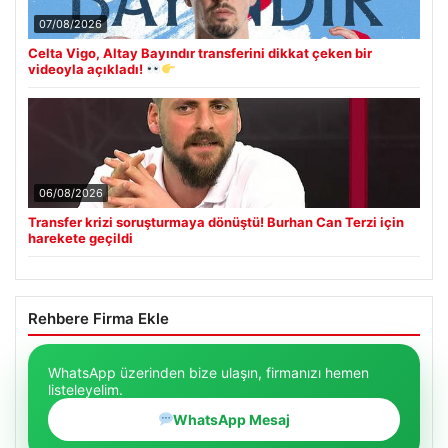
07/08/2026
Celta Vigo, Altay Bayındır transferini dikkat çeken bir
videoyla açıkladı!
06/08/2026
Transfer krizi soruşturmaya dönüştü! Burhan Can Terzi için
harekete geçildi
Rehbere Firma Ekle
WhatsApp üzerinden bize ulaşın, firmanızı hemen
listeleyelim.
WhatsApp Mesaj