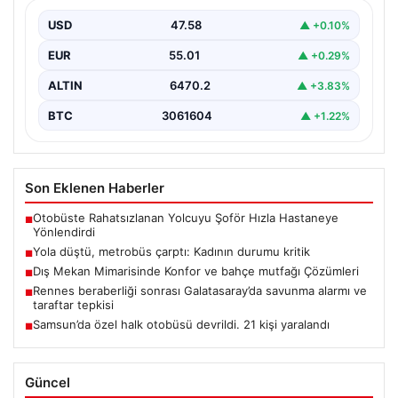
USD
47.58
▲ +0.10%
EUR
55.01
▲ +0.29%
ALTIN
6470.2
▲ +3.83%
BTC
3061604
▲ +1.22%
Son Eklenen Haberler
Otobüste Rahatsızlanan Yolcuyu Şoför Hızla Hastaneye
■
Yönlendirdi
Yola düştü, metrobüs çarptı: Kadının durumu kritik
■
Dış Mekan Mimarisinde Konfor ve bahçe mutfağı Çözümleri
■
Rennes beraberliği sonrası Galatasaray’da savunma alarmı ve
■
taraftar tepkisi
Samsun’da özel halk otobüsü devrildi. 21 kişi yaralandı
■
Güncel