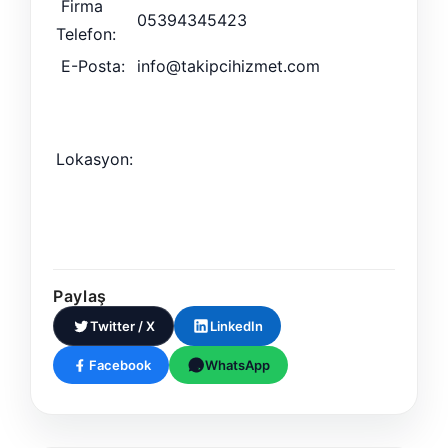
Firma
05394345423
Telefon:
E-Posta:
info@takipcihizmet.com
Lokasyon:
Paylaş
Twitter / X
LinkedIn
Facebook
WhatsApp