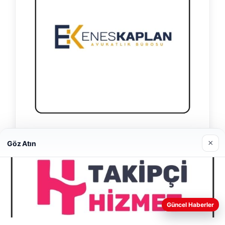
Enes Kaplan Avukatlık Bürosu
×
Göz Atın
28/04/2026
Web sitemizi nasıl kullandığınızı daha iyi anlayabilmek,
Güncel Haberler
deneyiminizi kişiselleştirmek ve geliştirmek amacıyla çerezler
kullanıyoruz.
Çerez Politikamız