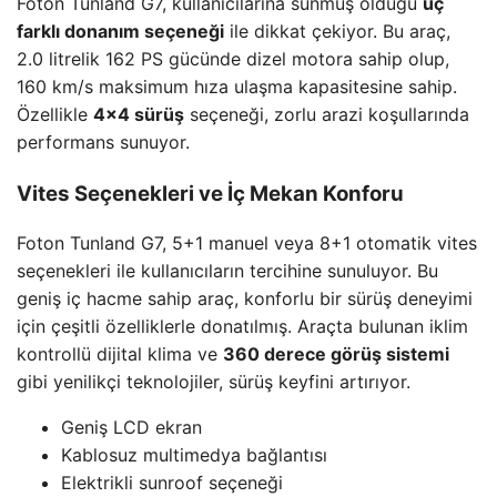
Foton Tunland G7, kullanıcılarına sunmuş olduğu
üç
farklı donanım seçeneği
ile dikkat çekiyor. Bu araç,
2.0 litrelik 162 PS gücünde dizel motora sahip olup,
160 km/s maksimum hıza ulaşma kapasitesine sahip.
Özellikle
4×4 sürüş
seçeneği, zorlu arazi koşullarında
performans sunuyor.
Vites Seçenekleri ve İç Mekan Konforu
Foton Tunland G7, 5+1 manuel veya 8+1 otomatik vites
seçenekleri ile kullanıcıların tercihine sunuluyor. Bu
geniş iç hacme sahip araç, konforlu bir sürüş deneyimi
için çeşitli özelliklerle donatılmış. Araçta bulunan iklim
kontrollü dijital klima ve
360 derece görüş sistemi
gibi yenilikçi teknolojiler, sürüş keyfini artırıyor.
Geniş LCD ekran
Kablosuz multimedya bağlantısı
Elektrikli sunroof seçeneği