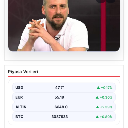
06.08.2026
Transfer krizi soruşturmaya dönüştü!
Piyasa Verileri
Burhan Can Terzi için harekete geçildi
USD
47.71
▲ +0.17%
EUR
55.19
▲ +0.30%
ALTIN
6648.0
▲ +2.39%
BTC
3087933
▲ +0.80%