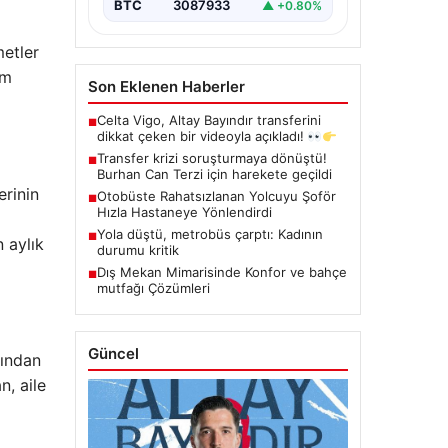
BTC
3087933
▲ +0.80%
metler
um
Son Eklenen Haberler
Celta Vigo, Altay Bayındır transferini
■
dikkat çeken bir videoyla açıkladı!
Transfer krizi soruşturmaya dönüştü!
■
Burhan Can Terzi için harekete geçildi
rinin
Otobüste Rahatsızlanan Yolcuyu Şoför
■
Hızla Hastaneye Yönlendirdi
Yola düştü, metrobüs çarptı: Kadının
■
n aylık
durumu kritik
Dış Mekan Mimarisinde Konfor ve bahçe
■
mutfağı Çözümleri
Güncel
mından
n, aile