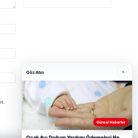
×
Göz Atın
n.
Güncel Haberler
Ocak Ayı Doğum Yardımı Ödemeleri Ne