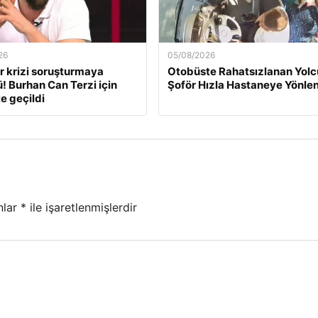
26
05/08/2026
r krizi soruşturmaya
Otobüste Rahatsızlanan Yol
! Burhan Can Terzi için
Şoför Hızla Hastaneye Yönlen
e geçildi
nlar
*
ile işaretlenmişlerdir