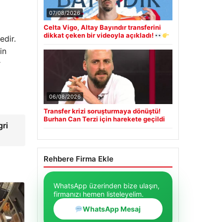
07/08/2026
Celta Vigo, Altay Bayındır transferini
dikkat çeken bir videoyla açıkladı!
edir.
in
r
06/08/2026
Transfer krizi soruşturmaya dönüştü!
Burhan Can Terzi için harekete geçildi
gri
Rehbere Firma Ekle
WhatsApp üzerinden bize ulaşın,
firmanızı hemen listeleyelim.
WhatsApp Mesaj