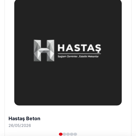
Enes Kaplan Avukatlık Bürosu
28/04/2026