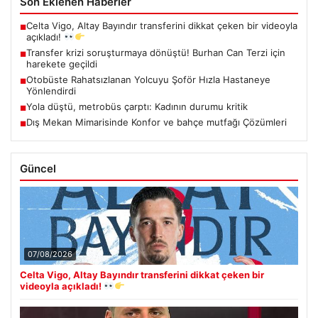
Son Eklenen Haberler
Celta Vigo, Altay Bayındır transferini dikkat çeken bir videoyla
■
açıkladı!
Transfer krizi soruşturmaya dönüştü! Burhan Can Terzi için
■
harekete geçildi
Otobüste Rahatsızlanan Yolcuyu Şoför Hızla Hastaneye
■
Yönlendirdi
Yola düştü, metrobüs çarptı: Kadının durumu kritik
■
Dış Mekan Mimarisinde Konfor ve bahçe mutfağı Çözümleri
■
Güncel
07/08/2026
Celta Vigo, Altay Bayındır transferini dikkat çeken bir
videoyla açıkladı!