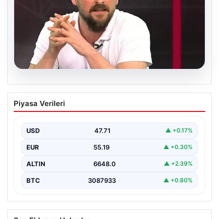
06.08.2026
Transfer krizi soruşturmaya dönüştü!
Piyasa Verileri
Burhan Can Terzi için harekete geçildi
USD
47.71
▲ +0.17%
EUR
55.19
▲ +0.30%
ALTIN
6648.0
▲ +2.39%
BTC
3087933
▲ +0.80%