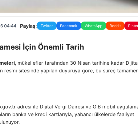
Paylaş:
26 04:44
Twitter
Facebook
WhatsApp
Reddit
Pinte
mesi İçin Önemli Tarih
meleri
, mükellefler tarafından 30 Nisan tarihine kadar Dijita
ğın resmi sitesinde yapılan duyuruya göre, bu süreç tamame
b.gov.tr adresi ile Dijital Vergi Dairesi ve GİB mobil uygulam
ların banka ve kredi kartlarıyla, yabancı ülkelerde faaliyet
ulunuyor.