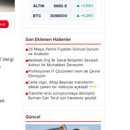
kritik bir hassasiyet taşımaktadır.
ALTIN
6660.6
▲ +2.59%
Halen çeşitli…
BTC
3098000
▲ +0.29%
rest
Son Eklenen Haberler
25 Mayıs Petrol Fiyatları Güncel Durum
■
ve Analizler
l Vergi
Kelebek.Org İle Sanal İletişimin Seviyeli
■
Adresi Ve Muhabbet Deneyimi
n
Profesyonel IT Çözümleri hem de Çevre
■
Dönüşüm
Celta Vigo, Altay Bayındır transferini
■
dikkat çeken bir videoyla açıkladı!
Transfer krizi soruşturmaya dönüştü!
■
Burhan Can Terzi için harekete geçildi
ası
Güncel