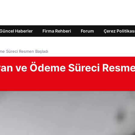
Güncel Haberler
Firma Rehberi
Forum
Çerez Politikas
me Süreci Resmen Başladı
eyan ve Ödeme Süreci Resm