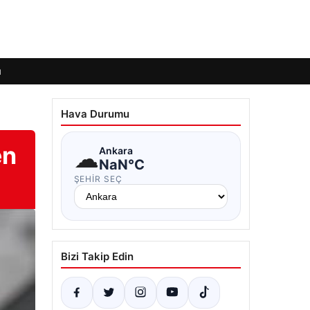
ı
Hava Durumu
en
☁
Ankara
NaN°C
ŞEHIR SEÇ
Bizi Takip Edin