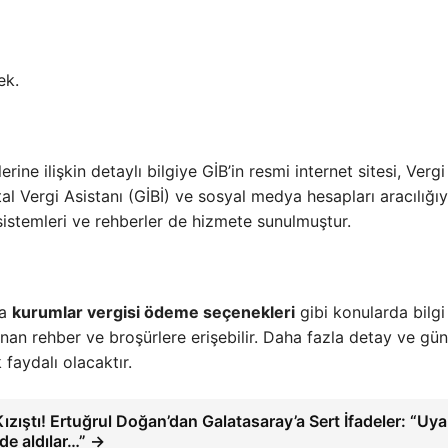
ek.
ne ilişkin detaylı bilgiye GİB’in resmi internet sitesi, Vergi
tal Vergi Asistanı (GİBİ) ve sosyal medya hesapları aracılığıy
 sistemleri ve rehberler de hizmete sunulmuştur.
ya
kurumlar vergisi ödeme seçenekleri
gibi konularda bilgi
lanan rehber ve broşürlere erişebilir. Daha fazla detay ve gü
 faydalı olacaktır.
ızıştı! Ertuğrul Doğan’dan Galatasaray’a Sert İfadeler: “Uya
de aldılar…” →