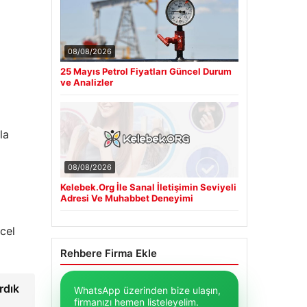
08/08/2026
25 Mayıs Petrol Fiyatları Güncel Durum
ve Analizler
la
08/08/2026
Kelebek.Org İle Sanal İletişimin Seviyeli
Adresi Ve Muhabbet Deneyimi
ncel
Rehbere Firma Ekle
rdık
WhatsApp üzerinden bize ulaşın,
firmanızı hemen listeleyelim.