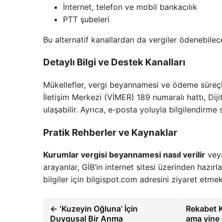
İnternet, telefon ve mobil bankacılık
PTT şubeleri
Bu alternatif kanallardan da vergiler ödenebilec
Detaylı Bilgi ve Destek Kanalları
Mükellefler, vergi beyannamesi ve ödeme süreçleri
İletişim Merkezi (VİMER) 189 numaralı hattı, Diji
ulaşabilir. Ayrıca, e-posta yoluyla bilgilendirme
Pratik Rehberler ve Kaynaklar
Kurumlar vergisi beyannamesi nasıl verilir
ve
arayanlar, GİB’in internet sitesi üzerinden hazır
bilgiler için bilgispot.com adresini ziyaret etmek
← ‘Kuzeyin Oğluna’ İçin
Rekabet K
Duygusal Bir Anma
ama yine 