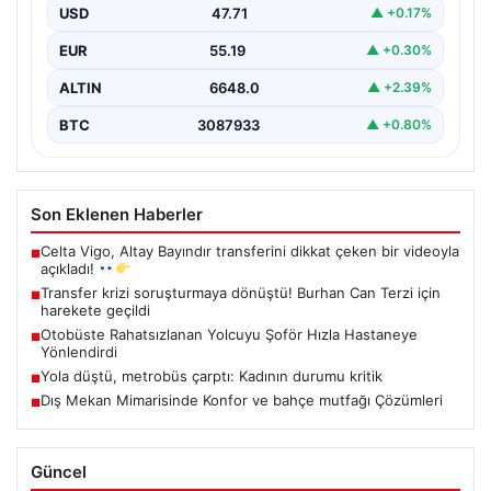
USD
47.71
▲ +0.17%
EUR
55.19
▲ +0.30%
ALTIN
6648.0
▲ +2.39%
BTC
3087933
▲ +0.80%
Son Eklenen Haberler
Celta Vigo, Altay Bayındır transferini dikkat çeken bir videoyla
■
açıkladı!
Transfer krizi soruşturmaya dönüştü! Burhan Can Terzi için
■
harekete geçildi
Otobüste Rahatsızlanan Yolcuyu Şoför Hızla Hastaneye
■
Yönlendirdi
Yola düştü, metrobüs çarptı: Kadının durumu kritik
■
Dış Mekan Mimarisinde Konfor ve bahçe mutfağı Çözümleri
■
Güncel