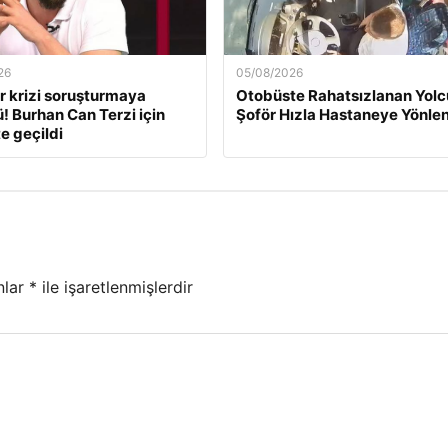
26
05/08/2026
r krizi soruşturmaya
Otobüste Rahatsızlanan Yol
! Burhan Can Terzi için
Şoför Hızla Hastaneye Yönlen
e geçildi
nlar
*
ile işaretlenmişlerdir