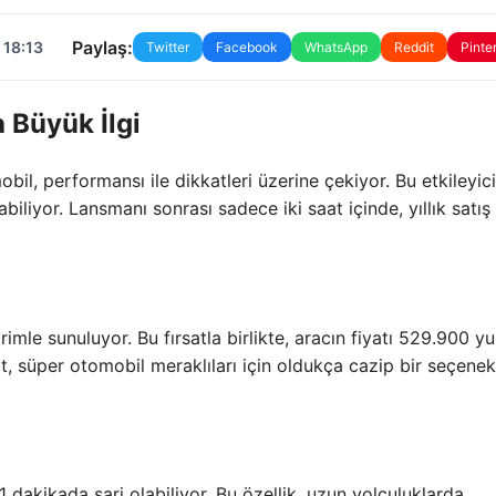
Paylaş:
 18:13
Twitter
Facebook
WhatsApp
Reddit
Pinte
 Büyük İlgi
il, performansı ile dikkatleri üzerine çekiyor. Bu etkileyici
iliyor. Lansmanı sonrası sadece iki saat içinde, yıllık satış
le sunuluyor. Bu fırsatla birlikte, aracın fiyatı 529.900 y
at, süper otomobil meraklıları için oldukça cazip bir seçenek
dakikada şarj olabiliyor. Bu özellik, uzun yolculuklarda