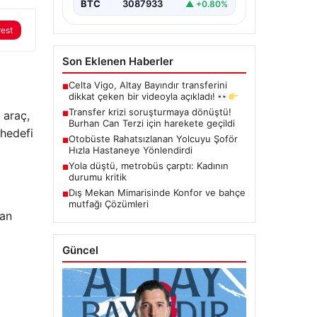
BTC
3087933
▲ +0.80%
rest
Son Eklenen Haberler
Celta Vigo, Altay Bayındır transferini
■
dikkat çeken bir videoyla açıkladı!
Transfer krizi soruşturmaya dönüştü!
 araç,
■
Burhan Can Terzi için harekete geçildi
 hedefi
Otobüste Rahatsızlanan Yolcuyu Şoför
■
Hızla Hastaneye Yönlendirdi
Yola düştü, metrobüs çarptı: Kadının
■
durumu kritik
Dış Mekan Mimarisinde Konfor ve bahçe
■
mutfağı Çözümleri
uan
Güncel