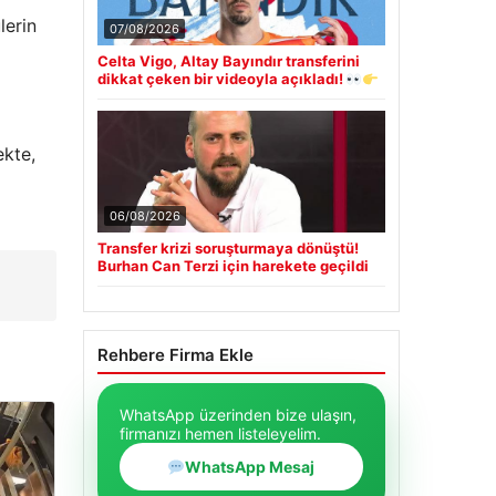
lerin
07/08/2026
Celta Vigo, Altay Bayındır transferini
dikkat çeken bir videoyla açıkladı!
ekte,
06/08/2026
Transfer krizi soruşturmaya dönüştü!
Burhan Can Terzi için harekete geçildi
Rehbere Firma Ekle
WhatsApp üzerinden bize ulaşın,
firmanızı hemen listeleyelim.
WhatsApp Mesaj