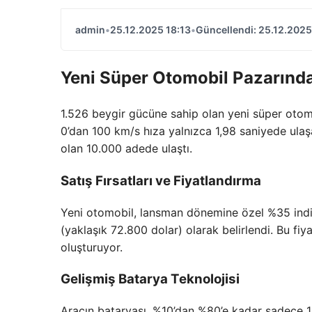
admin
•
25.12.2025 18:13
•
Güncellendi: 25.12.2025
Yeni Süper Otomobil Pazarında
1.526 beygir gücüne sahip olan yeni süper otomob
0’dan 100 km/s hıza yalnızca 1,98 saniyede ulaşab
olan 10.000 adede ulaştı.
Satış Fırsatları ve Fiyatlandırma
Yeni otomobil, lansman dönemine özel %35 indirim
(yaklaşık 72.800 dolar) olarak belirlendi. Bu fiy
oluşturuyor.
Gelişmiş Batarya Teknolojisi
Aracın bataryası, %10’dan %80’e kadar sadece 11 