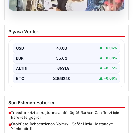
05.08.2026
Otobüste Rahatsızlanan Yolcuyu Şoför
Piyasa Verileri
Hızla Hastaneye Yönlendirdi
Trabzon’un yoğun ulaşım ağlarından biri olan halka açık
otobüslerinde yaşanan ilginç ve dikkat çekici…
USD
47.60
▲ +0.06%
EUR
55.03
▲ +0.03%
ALTIN
6531.9
▲ +0.55%
BTC
3066240
▲ +0.06%
Son Eklenen Haberler
Transfer krizi soruşturmaya dönüştü! Burhan Can Terzi için
■
harekete geçildi
Otobüste Rahatsızlanan Yolcuyu Şoför Hızla Hastaneye
■
Yönlendirdi