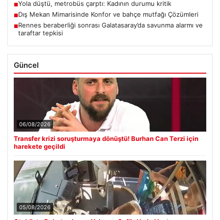
Yola düştü, metrobüs çarptı: Kadının durumu kritik
■
Dış Mekan Mimarisinde Konfor ve bahçe mutfağı Çözümleri
■
Rennes beraberliği sonrası Galatasaray’da savunma alarmı ve
■
taraftar tepkisi
Güncel
06/08/2026
Transfer krizi soruşturmaya dönüştü! Burhan Can Terzi için
harekete geçildi
05/08/2026