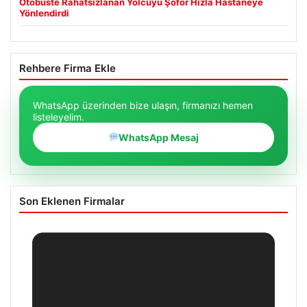
Otobüste Rahatsızlanan Yolcuyu Şoför Hızla Hastaneye
Yönlendirdi
Rehbere Firma Ekle
WhatsApp üzerinden bize ulaşın, firmanızı hemen
listeleyelim.
WhatsApp Mesaj
Son Eklenen Firmalar