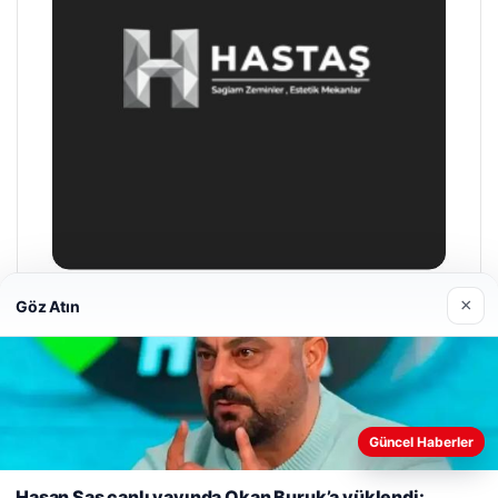
×
Göz Atın
Enes Kaplan Avukatlık Bürosu
28/04/2026
Güncel Haberler
Web sitemizi nasıl kullandığınızı daha iyi anlayabilmek,
deneyiminizi kişiselleştirmek ve geliştirmek amacıyla çerezler
Hasan Şaş canlı yayında Okan Buruk’a yüklendi: