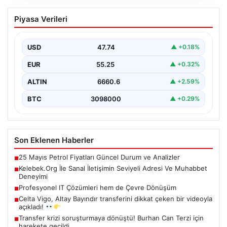
Kelebek.Org İle Sanal İletişimin Seviyeli
Piyasa Verileri
Adresi Ve Muhabbet Deneyimi
Dijital çağında insanların güvenli bir tarzda iletişim
oluşturması kritik bir hassasiyet taşımaktadır. Halen
USD
47.74
▲ +0.18%
çeşitli…
EUR
55.25
▲ +0.32%
ALTIN
6660.6
▲ +2.59%
BTC
3098000
▲ +0.29%
Son Eklenen Haberler
25 Mayıs Petrol Fiyatları Güncel Durum ve Analizler
■
Kelebek.Org İle Sanal İletişimin Seviyeli Adresi Ve Muhabbet
■
Deneyimi
Profesyonel IT Çözümleri hem de Çevre Dönüşüm
■
Celta Vigo, Altay Bayındır transferini dikkat çeken bir videoyla
■
açıkladı!
Transfer krizi soruşturmaya dönüştü! Burhan Can Terzi için
■
harekete geçildi