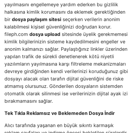
yayılmasını engellemeye yardım ederken bu gizlilik
halkasına kimlik korumasını da eklemek gerektiğinden
bir
dosya paylaşım sitesi
seçerken verilerin anonim
kalabilmesi kişisel güvenliğinizi doğrudan korur.
fileph.com
dosya upload
sitesinde üyelik gerekmemesi
kimlik bilgilerinizin sisteme kaydedilmesini engeller ve
anonim kalmanızı sağlar. Paylaştığınız linkler üzerinden
yapılan trafik de sürekli denetlenerek kötü niyetli
yazılımların yayılmasına karşı filtreleme mekanizmaları
devreye girdiğinden kendi verilerinizi koruduğunuz gibi
dosyayı alacak olan tarafın dijital güvenliğini de riske
atmamış olursunuz. Gönderilen dosyaların sistemden
otomatik olarak silinmesi ise verilerinizin dijital ayak izi
bırakmamasını sağlar.
Tek Tıkla Reklamsız ve Beklemeden Dosya İndir
Alıcı tarafında yaşanan en büyük sıkıntı karmaşık
reklam sayfaları ve indirme öncesi bekletilen sürelerdir.