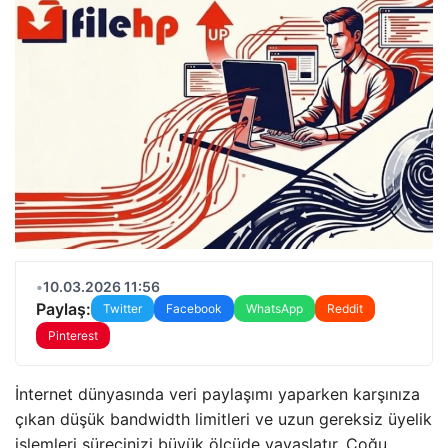
•
10.03.2026 11:56
Paylaş:
Twitter
Facebook
WhatsApp
Reddit
Pinterest
İnternet dünyasında veri paylaşımı yaparken karşınıza
çıkan düşük bandwidth limitleri ve uzun gereksiz üyelik
işlemleri sürecinizi büyük ölçüde yavaşlatır. Çoğu