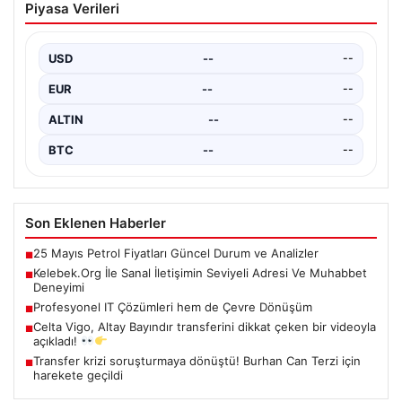
Piyasa Verileri
Hızla Hastaneye Yönlendirdi
Trabzon’un yoğun ulaşım ağlarından biri olan halka açık
otobüslerinde yaşanan ilginç ve dikkat çekici…
USD
--
--
EUR
--
--
ALTIN
--
--
BTC
--
--
Son Eklenen Haberler
25 Mayıs Petrol Fiyatları Güncel Durum ve Analizler
■
Kelebek.Org İle Sanal İletişimin Seviyeli Adresi Ve Muhabbet
■
Deneyimi
Profesyonel IT Çözümleri hem de Çevre Dönüşüm
■
Celta Vigo, Altay Bayındır transferini dikkat çeken bir videoyla
■
açıkladı!
Transfer krizi soruşturmaya dönüştü! Burhan Can Terzi için
■
harekete geçildi