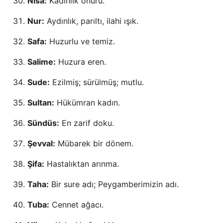
Nisa:
Kadınlık onuru.
Nur:
Aydınlık, parıltı, ilahi ışık.
Safa:
Huzurlu ve temiz.
Salime:
Huzura eren.
Sude:
Ezilmiş; sürülmüş; mutlu.
Sultan:
Hükümran kadın.
Sündüs:
En zarif doku.
Şevval:
Mübarek bir dönem.
Şifa:
Hastalıktan arınma.
Taha:
Bir sure adı; Peygamberimizin adı.
Tuba:
Cennet ağacı.