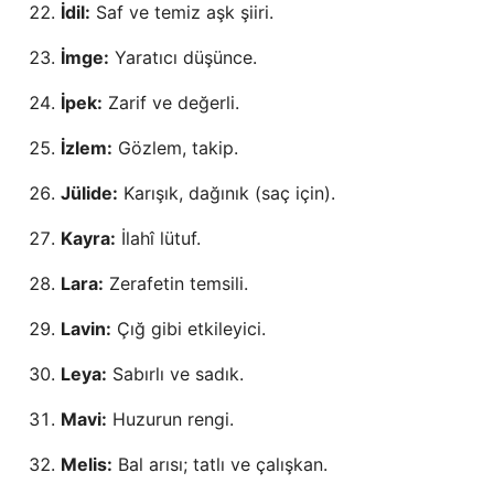
İdil:
Saf ve temiz aşk şiiri.
İmge:
Yaratıcı düşünce.
İpek:
Zarif ve değerli.
İzlem:
Gözlem, takip.
Jülide:
Karışık, dağınık (saç için).
Kayra:
İlahî lütuf.
Lara:
Zerafetin temsili.
Lavin:
Çığ gibi etkileyici.
Leya:
Sabırlı ve sadık.
Mavi:
Huzurun rengi.
Melis:
Bal arısı; tatlı ve çalışkan.