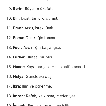
Ecrin:
Büyük mükafat.
Elif:
Dost, tanıdık, dürüst.
Emel:
Arzu, istek, ümit.
Esma:
Güzelliğin tanımı.
Fecr:
Aydınlığın başlangıcı.
Furkan:
Kutsal bir ölçü.
Hacer:
Kaya parçası; Hz. İsmail’in annesi.
Hulya:
Gönüldeki düş.
İkra:
İlim ve öğrenme.
İmran:
Refah, kalkınma, medeniyet.
İnşirah:
Ferahlık, huzur, genişlik.