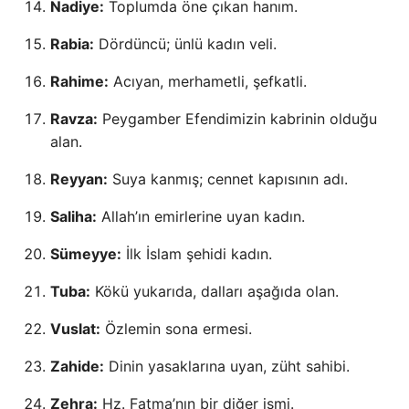
Nadiye:
Toplumda öne çıkan hanım.
Rabia:
Dördüncü; ünlü kadın veli.
Rahime:
Acıyan, merhametli, şefkatli.
Ravza:
Peygamber Efendimizin kabrinin olduğu
alan.
Reyyan:
Suya kanmış; cennet kapısının adı.
Saliha:
Allah’ın emirlerine uyan kadın.
Sümeyye:
İlk İslam şehidi kadın.
Tuba:
Kökü yukarıda, dalları aşağıda olan.
Vuslat:
Özlemin sona ermesi.
Zahide:
Dinin yasaklarına uyan, züht sahibi.
Zehra:
Hz. Fatma’nın bir diğer ismi.