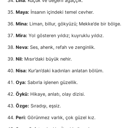
Lina:
Küçük ve değerli ağaççık.
Maya:
İnsanın içindeki temel cevher.
Mina:
Liman, billur, gökyüzü; Mekke’de bir bölge.
Mira:
Yol gösteren yıldız; kuyruklu yıldız.
Neva:
Ses, ahenk, refah ve zenginlik.
Nil:
Mısır’daki büyük nehir.
Nisa:
Kur’an’daki kadınları anlatan bölüm.
Oya:
Sabırla işlenen güzellik.
Öykü:
Hikaye, anlatı, olay dizisi.
Özge:
Sıradışı, eşsiz.
Peri:
Görünmez varlık, çok güzel kız.