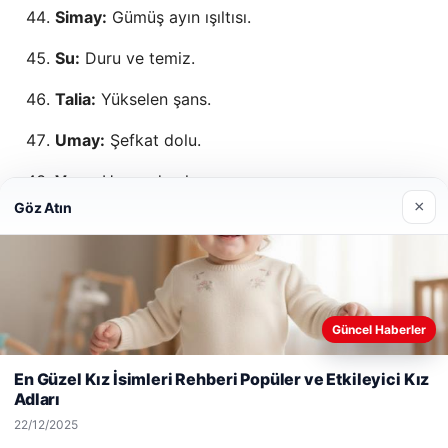
Simay:
Gümüş ayın ışıltısı.
Su:
Duru ve temiz.
Talia:
Yükselen şans.
Umay:
Şefkat dolu.
Vera:
Haramdan kaçınma.
×
Göz Atın
Yaz:
Neşe ve enerji.
Zümra:
Zeki ve ahlaklı kadın.
Peygamber Kızı İsimleri
Güncel Haberler
Web sitemizi nasıl kullandığınızı daha iyi anlayabilmek,
deneyiminizi kişiselleştirmek ve geliştirmek amacıyla çerezler
En Güzel Kız İsimleri Rehberi Popüler ve Etkileyici Kız
Fatma (Fatımatüz Zehra):
Sütten kesilmiş;
kullanıyoruz.
Çerez Politikamız
Adları
cehennemden uzaklaştırılmış.
Reddet
Kabul Et
22/12/2025