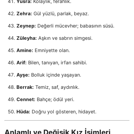
Yüsra:
Kolaylık, ferahlık.
Zehra:
Gül yüzlü, parlak, beyaz.
Zeynep:
Değerli mücevher; babasının süsü.
Züleyha:
Aşkın ve sabrın simgesi.
Amine:
Emniyette olan.
Arif:
Bilen, tanıyan, irfan sahibi.
Ayşe:
Bolluk içinde yaşayan.
Berrak:
Temiz, saf, aydınlık.
Cennet:
Bahçe; ödül yeri.
Hüda:
Doğru yol gösteren, hidayet.
Anlamlı ve Değişik Kız İsimleri