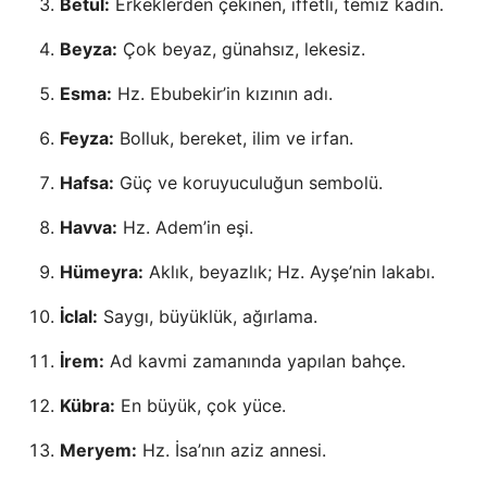
Betül:
Erkeklerden çekinen, iffetli, temiz kadın.
Beyza:
Çok beyaz, günahsız, lekesiz.
Esma:
Hz. Ebubekir’in kızının adı.
Feyza:
Bolluk, bereket, ilim ve irfan.
Hafsa:
Güç ve koruyuculuğun sembolü.
Havva:
Hz. Adem’in eşi.
Hümeyra:
Aklık, beyazlık; Hz. Ayşe’nin lakabı.
İclal:
Saygı, büyüklük, ağırlama.
İrem:
Ad kavmi zamanında yapılan bahçe.
Kübra:
En büyük, çok yüce.
Meryem:
Hz. İsa’nın aziz annesi.