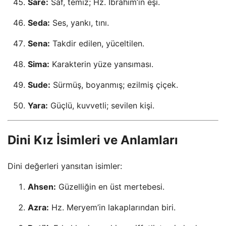
Sare:
Saf, temiz; Hz. İbrahim’in eşi.
Seda:
Ses, yankı, tını.
Sena:
Takdir edilen, yüceltilen.
Sima:
Karakterin yüze yansıması.
Sude:
Sürmüş, boyanmış; ezilmiş çiçek.
Yara:
Güçlü, kuvvetli; sevilen kişi.
Dini Kız İsimleri ve Anlamları
Dini değerleri yansıtan isimler:
Ahsen:
Güzelliğin en üst mertebesi.
Azra:
Hz. Meryem’in lakaplarından biri.