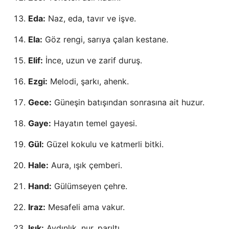
Eda:
Naz, eda, tavır ve işve.
Ela:
Göz rengi, sarıya çalan kestane.
Elif:
İnce, uzun ve zarif duruş.
Ezgi:
Melodi, şarkı, ahenk.
Gece:
Güneşin batışından sonrasına ait huzur.
Gaye:
Hayatın temel gayesi.
Gül:
Güzel kokulu ve katmerli bitki.
Hale:
Aura, ışık çemberi.
Hand:
Gülümseyen çehre.
Iraz:
Mesafeli ama vakur.
Işık:
Aydınlık, nur, parıltı.