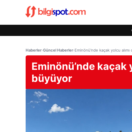
Haberler
›
Güncel Haberler
›
Eminönü’nde kaçak yolcu alımı c
Eminönü’nde kaçak yo
büyüyor