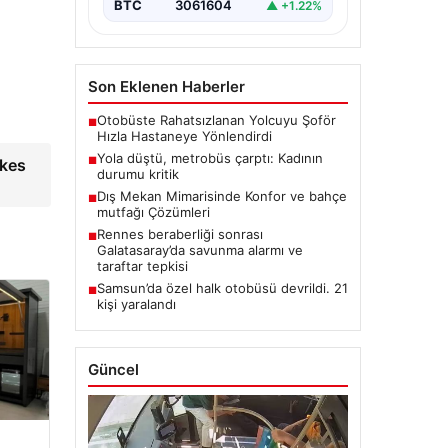
BTC
3061604
▲ +1.22%
Son Eklenen Haberler
Otobüste Rahatsızlanan Yolcuyu Şoför
■
Hızla Hastaneye Yönlendirdi
Yola düştü, metrobüs çarptı: Kadının
■
rkes
durumu kritik
Dış Mekan Mimarisinde Konfor ve bahçe
■
mutfağı Çözümleri
Rennes beraberliği sonrası
■
Galatasaray’da savunma alarmı ve
taraftar tepkisi
Samsun’da özel halk otobüsü devrildi. 21
■
kişi yaralandı
Güncel