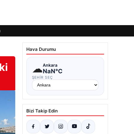
ı
Hava Durumu
ki
☁
Ankara
NaN°C
ŞEHIR SEÇ
Bizi Takip Edin