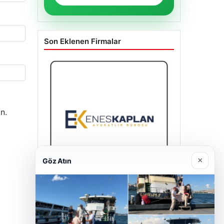
Son Eklenen Firmalar
n.
×
Göz Atın
Enes Kaplan Avukatlık Bürosu
28/04/2026