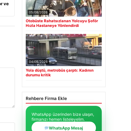
r ve
05/08/2026
Otobüste Rahatsızlanan Yolcuyu Şoför
Hızla Hastaneye Yönlendirdi
04/08/2026
Yola düştü, metrobüs çarptı: Kadının
durumu kritik
Rehbere Firma Ekle
WhatsApp üzerinden bize ulaşın,
firmanızı hemen listeleyelim.
WhatsApp Mesaj