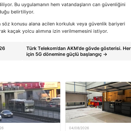
ediliyor. Bu uygulamanın hem vatandaşların can güvenliğini
ğu belirtiliyor.
n söz konusu alana acilen korkuluk veya güvenlik bariyeri
rak kaçak yolcu alımına izin verilmemesini istiyor.
026
Türk Telekom’dan AKM’de gövde gösterisi. He
için 5G dönemine güçlü başlangıç →
26
04/08/2026