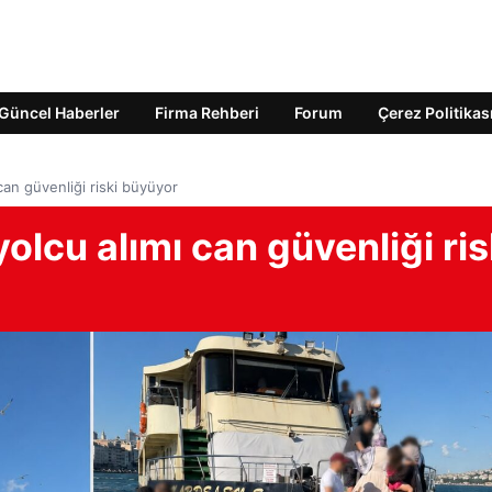
Güncel Haberler
Firma Rehberi
Forum
Çerez Politikas
an güvenliği riski büyüyor
lcu alımı can güvenliği ris