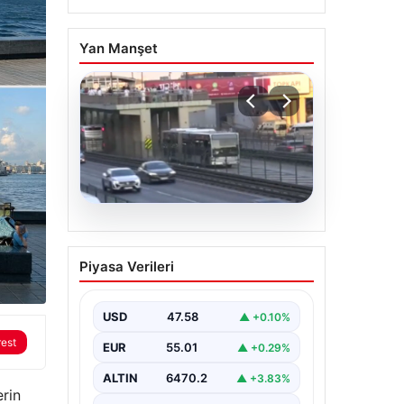
Yan Manşet
04.08.2026
Yola düştü, metrobüs
Piyasa Verileri
çarptı: Kadının durumu
kritik
USD
47.58
▲ +0.10%
rest
EUR
55.01
▲ +0.29%
ALTIN
6470.2
▲ +3.83%
erin