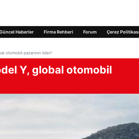
Güncel Haberler
Firma Rehberi
Forum
Çerez Politikas
l otomobil pazarının lideri’
del Y, global otomobil