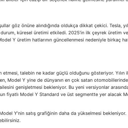
şullar göz önüne alındığında oldukça dikkat çekici. Tesla, yıl
urum, küresel üretimi etkiledi. 2025’in ilk çeyrek üretim v
Model Y üretim hatlarının güncellenmesi nedeniyle birkaç haf
etmesi, talebin ne kadar güçlü olduğunu gösteriyor. Yılın i
n, Model Y yine de dünyanın en çok satan otomobillerinden
ailesini genişletmesi bekleniyor. Bu yeni versiyonlar arasında
un fiyatlı Model Y Standard ve üst segmentte yer alacak M
 Model Y’nin satış grafiğinin daha da yükselmesi bekleniyor
bilirsiniz.