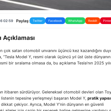
Paylaş:
26 02:59
Twitter
Facebook
WhatsApp
Reddit
Pinte
ı Açıklaması
en çok satan otomobil unvanını üçüncü kez kazandığını duy
, “Tesla Model Y, resmi olarak üçüncü yıl üst üste dünyanın
Resmi bir sıralama olmasa da, bu açıklama Tesla’nın 2025 yılı
an itibaren sürdürüyor. Geleneksel otomobil devleri olan To
 listenin tepesine yerleşmeyi başaran Model Y,
pratik yapısı
 dikkat çekiyor. Ayrıca, Model Y’nin dünyanın en güvenli
eki aileler için cazip bir seçenek haline gelmesine yardımcı o