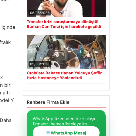
06/08/2026
Transfer krizi soruşturmaya dönüştü!
 içinde
Burhan Can Terzi için harekete geçildi
e
talık
05/08/2026
Otobüste Rahatsızlanan Yolcuyu Şoför
lk
Hızla Hastaneye Yönlendirdi
 biri
 altı
odel Y
Rehbere Firma Ekle
WhatsApp üzerinden bize ulaşın,
. Daha
firmanızı hemen listeleyelim.
WhatsApp Mesaj