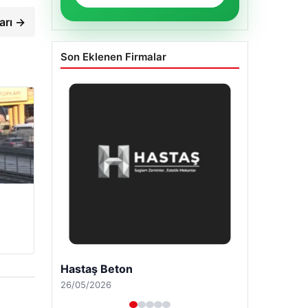
arı →
Son Eklenen Firmalar
Enes Kaplan Avukatlık Bürosu
28/04/2026