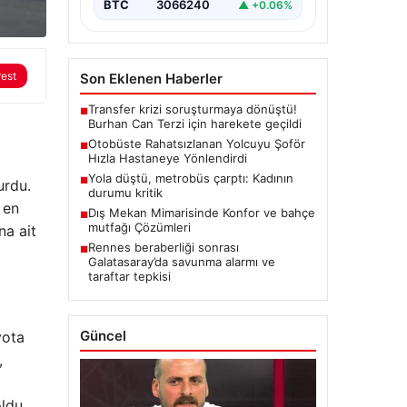
BTC
3066240
▲ +0.06%
rest
Son Eklenen Haberler
Transfer krizi soruşturmaya dönüştü!
■
Burhan Can Terzi için harekete geçildi
Otobüste Rahatsızlanan Yolcuyu Şoför
■
Hızla Hastaneye Yönlendirdi
Yola düştü, metrobüs çarptı: Kadının
■
urdu.
durumu kritik
 en
Dış Mekan Mimarisinde Konfor ve bahçe
■
mutfağı Çözümleri
na ait
Rennes beraberliği sonrası
■
Galatasaray’da savunma alarmı ve
taraftar tepkisi
Güncel
yota
,
ldu.