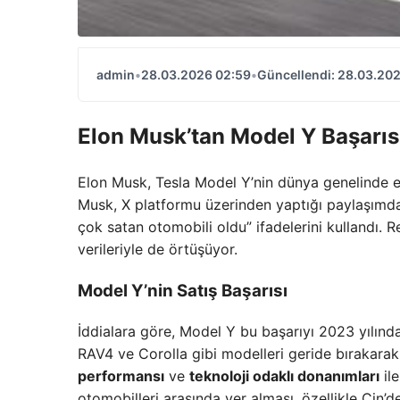
admin
•
28.03.2026 02:59
•
Güncellendi: 28.03.20
Elon Musk’tan Model Y Başarıs
Elon Musk, Tesla Model Y’nin dünya genelinde 
Musk, X platformu üzerinden yaptığı paylaşımda
çok satan otomobili oldu” ifadelerini kullandı. 
verileriyle de örtüşüyor.
Model Y’nin Satış Başarısı
İddialara göre, Model Y bu başarıyı 2023 yılınd
RAV4 ve Corolla gibi modelleri geride bırakarak
performansı
ve
teknoloji odaklı donanımları
ile
otomobilleri arasında yer alması, özellikle Çin’d