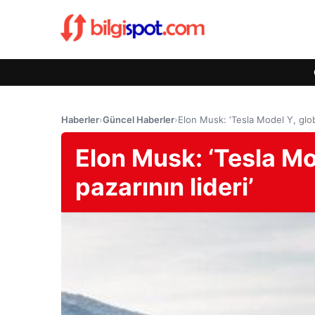
Haberler
›
Güncel Haberler
›
Elon Musk: ‘Tesla Model Y, globa
Elon Musk: ‘Tesla Mo
pazarının lideri’