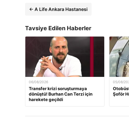
← A Life Ankara Hastanesi
Tavsiye Edilen Haberler
06/08/2026
05/08/20
Transfer krizi soruşturmaya
Otobüst
dönüştü! Burhan Can Terzi için
Şoför H
harekete geçildi