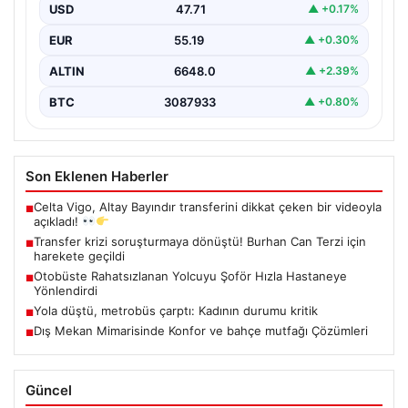
USD
47.71
▲ +0.17%
EUR
55.19
▲ +0.30%
ALTIN
6648.0
▲ +2.39%
BTC
3087933
▲ +0.80%
Son Eklenen Haberler
Celta Vigo, Altay Bayındır transferini dikkat çeken bir videoyla
■
açıkladı!
Transfer krizi soruşturmaya dönüştü! Burhan Can Terzi için
■
harekete geçildi
Otobüste Rahatsızlanan Yolcuyu Şoför Hızla Hastaneye
■
Yönlendirdi
Yola düştü, metrobüs çarptı: Kadının durumu kritik
■
Dış Mekan Mimarisinde Konfor ve bahçe mutfağı Çözümleri
■
Güncel