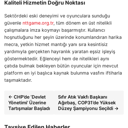
Kaliteli Hizmetin Doğru Noktası
Sektördeki eski deneyimi ve oyunculara sunduğu
güvenle
nttgame.org.tr
, tüm dönem en üst nitelikli
çalışmalara imza koymayı başarmıştır. Kullanıcı
hoşnutluğunu her şeyin üzerinde konumlandıran harika
mecra, yetkin hizmet mantığı yanı sıra kesintisiz
yardımıyla gerçekten hayranlık yaratan eşsiz işleyiş
göstermektedir. Eğlenceyi hem de nitelikleri aynı
çatıda bulmak bekleyen bütün oyuncular için mevcut
platform en iyi başlıca kaynak bulunma vasfını iftiharla
taşımaktadır.
← CHP’de ‘Devlet
Sıfır Atık Vakfı Başkanı
Yönetimi’ Üzerine
Ağırbaş, COP31’de Yüksek
Tartışmalar Başladı
Düzey Şampiyonu Seçildi →
Tavsiye Edilen Haberler