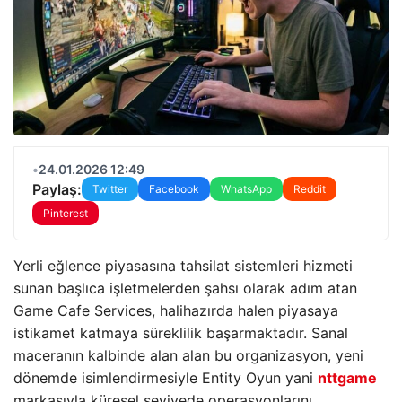
•
24.01.2026 12:49
Paylaş:
Twitter
Facebook
WhatsApp
Reddit
Pinterest
Yerli eğlence piyasasına tahsilat sistemleri hizmeti
sunan başlıca işletmelerden şahsı olarak adım atan
Game Cafe Services, halihazırda halen piyasaya
istikamet katmaya süreklilik başarmaktadır. Sanal
maceranın kalbinde alan alan bu organizasyon, yeni
dönemde isimlendirmesiyle Entity Oyun yani
nttgame
markasıyla küresel seviyede operasyonlarını