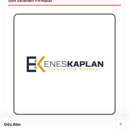
Son Eklenen Firmalar
×
Göz Atın
Enes Kaplan Avukatlık Bürosu