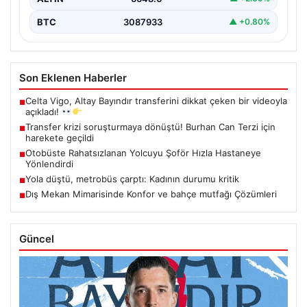
BTC
3087933
▲ +0.80%
Son Eklenen Haberler
Celta Vigo, Altay Bayındır transferini dikkat çeken bir videoyla
■
açıkladı!
Transfer krizi soruşturmaya dönüştü! Burhan Can Terzi için
■
harekete geçildi
Otobüste Rahatsızlanan Yolcuyu Şoför Hızla Hastaneye
■
Yönlendirdi
Yola düştü, metrobüs çarptı: Kadının durumu kritik
■
Dış Mekan Mimarisinde Konfor ve bahçe mutfağı Çözümleri
■
Güncel