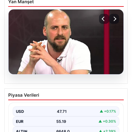
Yan Manşet
06.08.2026
Transfer krizi soruşturmaya dönüştü!
Piyasa Verileri
Burhan Can Terzi için harekete geçildi
USD
47.71
▲ +0.17%
EUR
55.19
▲ +0.30%
ALTIN
6648.0
▲ +2.39%