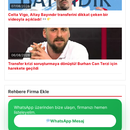
07/08/2026
Celta Vigo, Altay Bayındır transferini dikkat çeken bir
videoyla açıkladı!
06/08/2026
Transfer krizi soruşturmaya dönüştü! Burhan Can Terzi için
harekete geçildi
Rehbere Firma Ekle
WhatsApp üzerinden bize ulaşın, firmanızı hemen
listeleyelim.
WhatsApp Mesaj