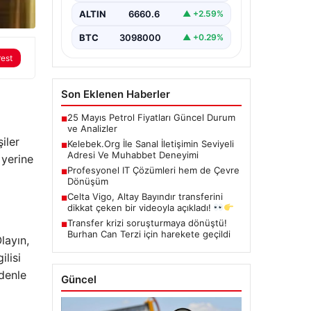
kritik bir hassasiyet taşımaktadır.
ALTIN
6660.6
▲ +2.59%
Halen çeşitli…
BTC
3098000
▲ +0.29%
rest
Son Eklenen Haberler
25 Mayıs Petrol Fiyatları Güncel Durum
■
ve Analizler
iler
Kelebek.Org İle Sanal İletişimin Seviyeli
■
Adresi Ve Muhabbet Deneyimi
 yerine
Profesyonel IT Çözümleri hem de Çevre
■
Dönüşüm
Celta Vigo, Altay Bayındır transferini
■
dikkat çeken bir videoyla açıkladı!
Transfer krizi soruşturmaya dönüştü!
■
Burhan Can Terzi için harekete geçildi
layın,
ilisi
edenle
Güncel