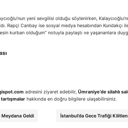
alaycıoğlu’nun yeni sevgilisi olduğu söylenirken, Kalaycıoğlu’
aşıldı. Rapçi Canbay ise sosyal medya hesabından Kundakçı il
itmesin kurban olduğum” notuyla paylaştı ve yaşananlara duy
ası
lgispot.com
adresini ziyaret edebilir,
Ümraniye’de silahlı sal
tartışmalar
hakkında en doğru bilgilere ulaşabilirsiniz.
em Meydana Geldi
İstanbul’da Gece Trafiği Kilitle