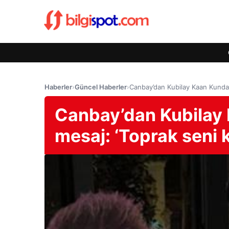
Haberler
›
Güncel Haberler
›
Canbay’dan Kubilay Kaan Kundak
Canbay’dan Kubilay
mesaj: ‘Toprak seni 