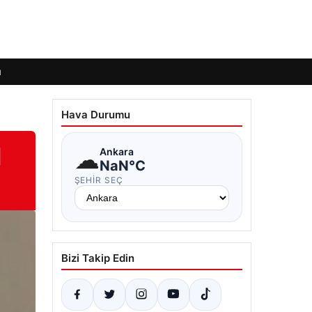
ı
Hava Durumu
l
☁
Ankara
NaN°C
ŞEHIR SEÇ
Bizi Takip Edin