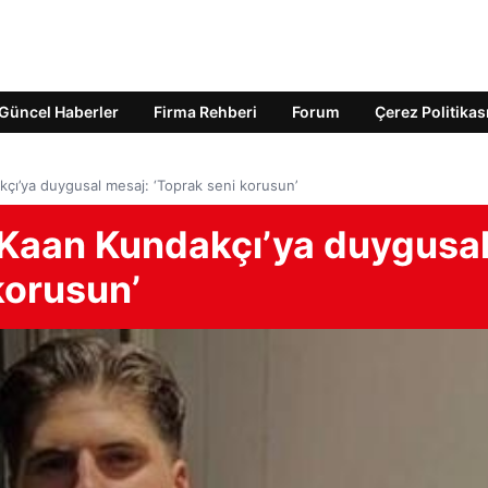
Güncel Haberler
Firma Rehberi
Forum
Çerez Politikas
çı’ya duygusal mesaj: ‘Toprak seni korusun’
 Kaan Kundakçı’ya duygusa
korusun’