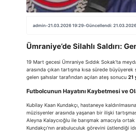
admin
•
21.03.2026 19:29
•
Güncellendi: 21.03.2026
Ümraniye’de Silahlı Saldırı: G
19 Mart gecesi Ümraniye Sıddık Sokak’ta meyda
arasında çıkan tartışma kısa sürede büyüyerek sil
gelen şahıslar tarafından açılan ateş sonucu
21 
Futbolcunun Hayatını Kaybetmesi ve Ola
Kubilay Kaan Kundakçı, hastaneye kaldırılmasın
müzisyenler arasında yaşanan bir ilişki tartışma
Aleyna Kalaycıoğlu ile barışmak amacıyla ortak 
Kundakçı’nın arabuluculuk görevini üstlendiği idd