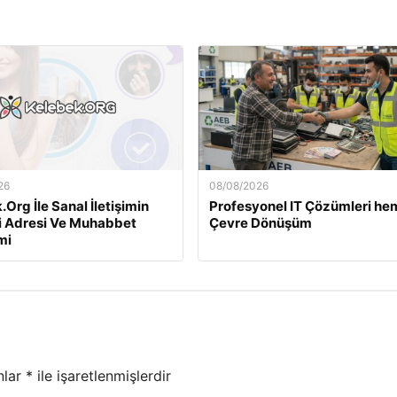
26
08/08/2026
Org İle Sanal İletişimin
Profesyonel IT Çözümleri he
i Adresi Ve Muhabbet
Çevre Dönüşüm
mi
nlar
*
ile işaretlenmişlerdir