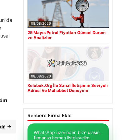
nun da
08/08/2026
e
25 Mayıs Petrol Fiyatları Güncel Durum
gusal
ve Analizler
08/08/2026
Kelebek.Org İle Sanal İletişimin Seviyeli
Adresi Ve Muhabbet Deneyimi
dırı
Rehbere Firma Ekle
ndi! →
WhatsApp üzerinden bize ulaşın,
firmanızı hemen listeleyelim.