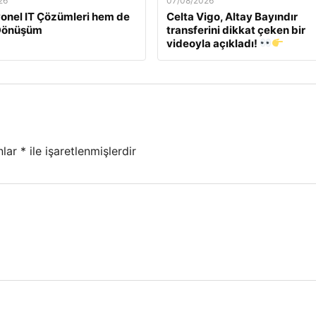
26
07/08/2026
onel IT Çözümleri hem de
Celta Vigo, Altay Bayındır
Dönüşüm
transferini dikkat çeken bir
videoyla açıkladı!
nlar
*
ile işaretlenmişlerdir