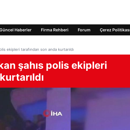
Güncel Haberler
Firma Rehberi
Forum
Çerez Politikas
is ekipleri tarafından son anda kurtarıldı
an şahıs polis ekipleri
kurtarıldı