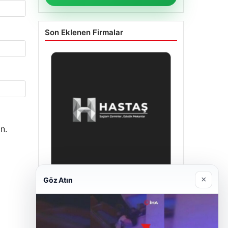
Son Eklenen Firmalar
n.
×
Göz Atın
Enes Kaplan Avukatlık Bürosu
28/04/2026