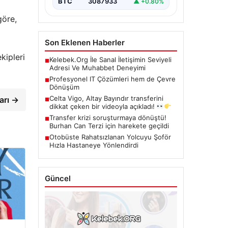
BTC
3087933
▲ +0.80%
göre,
Son Eklenen Haberler
kipleri
Kelebek.Org İle Sanal İletişimin Seviyeli
■
Adresi Ve Muhabbet Deneyimi
Profesyonel IT Çözümleri hem de Çevre
■
Dönüşüm
Celta Vigo, Altay Bayındır transferini
arı →
■
dikkat çeken bir videoyla açıkladı!
Transfer krizi soruşturmaya dönüştü!
■
Burhan Can Terzi için harekete geçildi
Otobüste Rahatsızlanan Yolcuyu Şoför
■
Hızla Hastaneye Yönlendirdi
Güncel